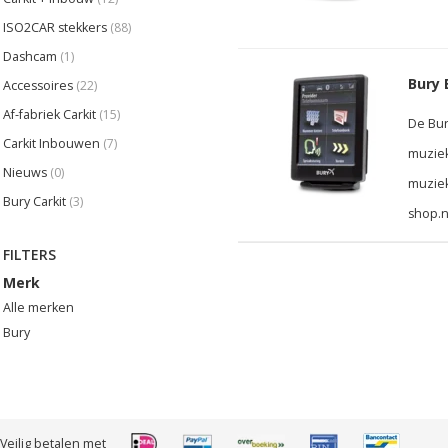
ISO2CAR stekkers
(88)
Dashcam
(1)
Bury 
Accessoires
(22)
Af-fabriek Carkit
(15)
De Bur
Carkit Inbouwen
(7)
muzie
Nieuws
(0)
muziek
Bury Carkit
(3)
shop.n
FILTERS
Merk
Alle merken
Bury
Veilig betalen met