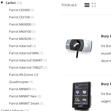
Carkit
(16)
i
k
TOON ALS:
Parrot CK3000
(1)
Parrot CK3100
(1)
Parrot MKi9000
(1)
Parrot MKi9100
(1)
Bury 
Parrot MKi9200
(1)
Parrot Asteroid
(4)
De Bur
Parrot Asteroid MINI
(1)
muziek
Parrot Asteroid SMART
(1)
deze m
Parrot Asteroid TABLET
(1)
Parrot AR.Drone 2.0
Quadricopter
(1)
Bury 
Parrot MINIKIT+
(1)
De Bur
Parrot MINIKIT Neo
(2)
uitger
Parrot MINIKIT Smart
(1)
Carkit + Inbouw
(12)