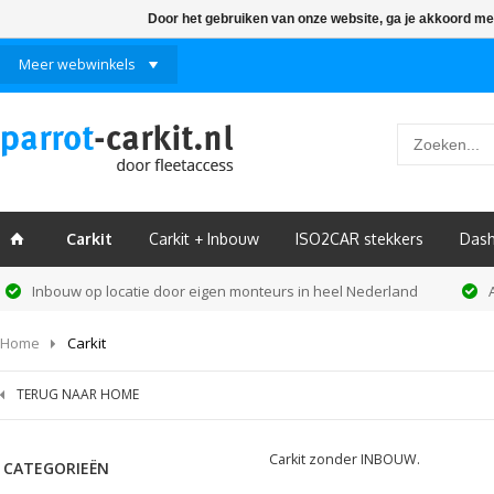
Door het gebruiken van onze website, ga je akkoord me
Meer webwinkels
Carkit
Carkit + Inbouw
ISO2CAR stekkers
Das
ï
Inbouw op locatie door eigen monteurs in heel Nederland
Home
Carkit
TERUG NAAR HOME
Carkit zonder INBOUW.
CATEGORIEËN