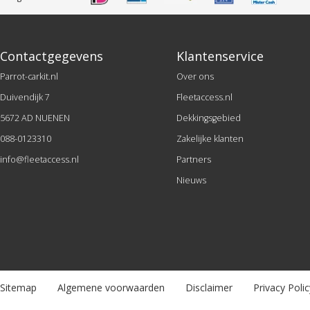
Contactgegevens
Klantenservice
Parrot-carkit.nl
Over ons
Duivendijk 7
Fleetaccess.nl
5672 AD NUENEN
Dekkingsgebied
088-0123310
Zakelijke klanten
info@fleetaccess.nl
Partners
Nieuws
Sitemap
Algemene voorwaarden
Disclaimer
Privacy Polic