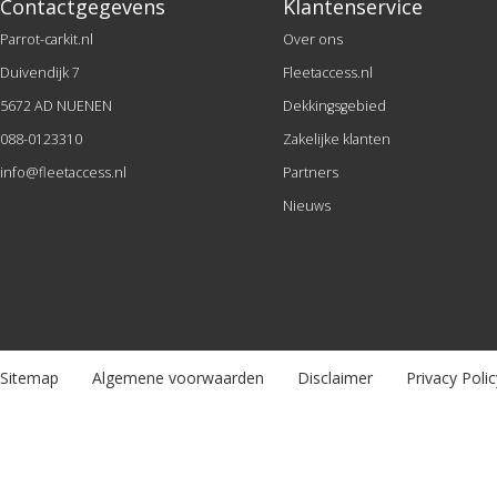
Contactgegevens
Klantenservice
Parrot-carkit.nl
Over ons
Duivendijk 7
Fleetaccess.nl
5672 AD NUENEN
Dekkingsgebied
088-0123310
Zakelijke klanten
info@fleetaccess.nl
Partners
Nieuws
Sitemap
Algemene voorwaarden
Disclaimer
Privacy Polic