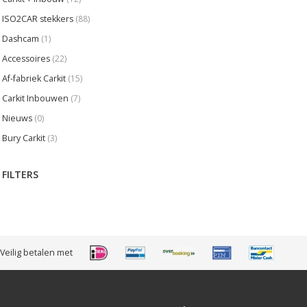
ISO2CAR stekkers
(88)
Dashcam
(1)
Accessoires
(22)
Af-fabriek Carkit
(15)
Carkit Inbouwen
(7)
Nieuws
(0)
Bury Carkit
(3)
FILTERS
Veilig betalen met