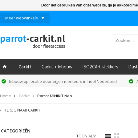
Door het gebruiken van onze website, ga je akkoord me
Meer webwinkels
Carkit
Carkit + Inbouw
ISO2CAR stekkers
Das
ï
Inbouw op locatie door eigen monteurs in heel Nederland
Home
Carkit
Parrot MINIKIT Neo
TERUG NAAR CARKIT
CATEGORIEËN
i
k
TOON ALS: