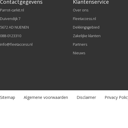
Contactgegevens
Klantenservice
Parrot-carkit.nl
Over ons
Duivendijk 7
Fleetaccess.nl
5672 AD NUENEN
Dekkingsgebied
088-0123310
Zakelijke klanten
info@fleetaccess.nl
Partners
Nieuws
Sitemap
Algemene voorwaarden
Disclaimer
Privacy Polic