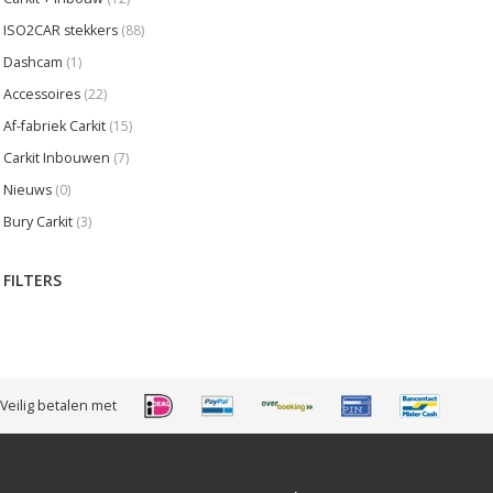
ISO2CAR stekkers
(88)
Dashcam
(1)
Accessoires
(22)
Af-fabriek Carkit
(15)
Carkit Inbouwen
(7)
Nieuws
(0)
Bury Carkit
(3)
FILTERS
Veilig betalen met