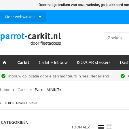
Door het gebruiken van onze website, ga je akkoord me
Meer webwinkels
Carkit
Carkit + Inbouw
ISO2CAR stekkers
Das
ï
Inbouw op locatie door eigen monteurs in heel Nederland
Home
Carkit
Parrot MINIKIT+
TERUG NAAR CARKIT
CATEGORIEËN
i
k
TOON ALS: