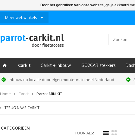
Door het gebruiken van onze website, ga je akkoord me
Meer webwinkels
Carkit
Carkit + Inbouw
ISO2CAR stekkers
Das
ï
Inbouw op locatie door eigen monteurs in heel Nederland
Home
Carkit
Parrot MINIKIT+
TERUG NAAR CARKIT
CATEGORIEËN
i
k
TOON ALS: