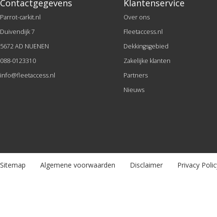
Contactgegevens
Klantenservice
Parrot-carkit.nl
Over ons
Duivendijk 7
Fleetaccess.nl
5672 AD NUENEN
Dekkingsgebied
088-0123310
Zakelijke klanten
info@fleetaccess.nl
Partners
Nieuws
Sitemap
Algemene voorwaarden
Disclaimer
Privacy Polic