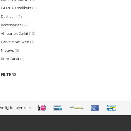
ISO2CAR stekkers
(88)
Dashcam
(1)
Accessoires
(22)
Af-fabriek Carkit
(15)
Carkit Inbouwen
(7)
Nieuws
(0)
Bury Carkit
(3)
FILTERS
Veilig betalen met