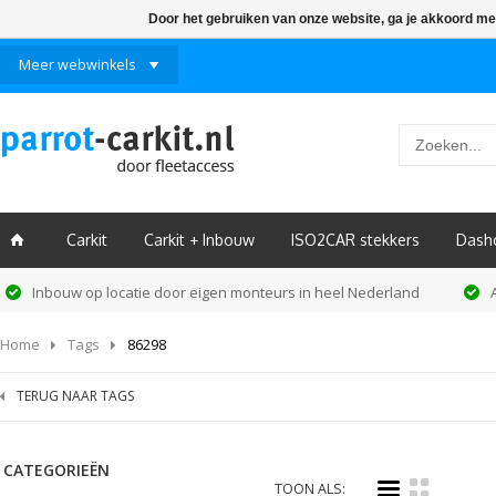
Door het gebruiken van onze website, ga je akkoord me
Meer webwinkels
Carkit
Carkit + Inbouw
ISO2CAR stekkers
Dash
ï
Inbouw op locatie door eigen monteurs in heel Nederland
Home
Tags
86298
TERUG NAAR TAGS
CATEGORIEËN
i
k
TOON ALS: