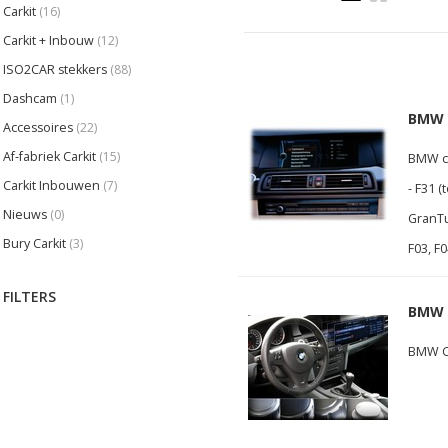
Carkit
(16)
Carkit + Inbouw
(12)
ISO2CAR stekkers
(88)
Dashcam
(1)
BMW C
Accessoires
(22)
Af-fabriek Carkit
(15)
BMW ca
Carkit Inbouwen
(7)
- F31 (
Nieuws
(0)
GranTu
Bury Carkit
(3)
F03, F
FILTERS
BMW 
BMW Ca