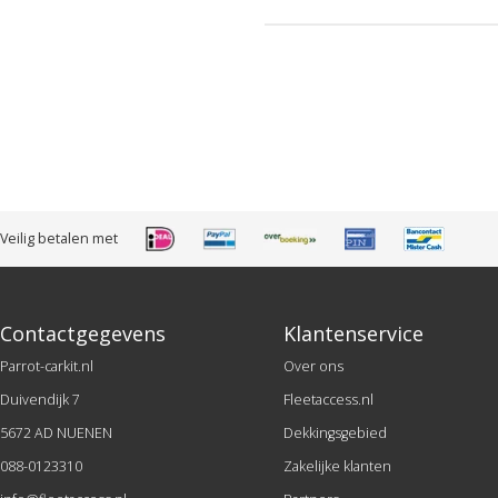
Veilig betalen met
Contactgegevens
Klantenservice
Parrot-carkit.nl
Over ons
Duivendijk 7
Fleetaccess.nl
5672 AD NUENEN
Dekkingsgebied
088-0123310
Zakelijke klanten