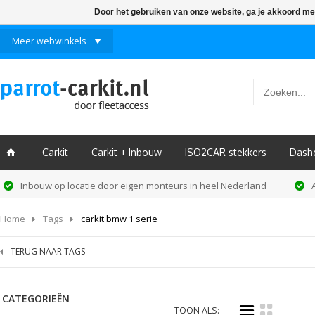
Door het gebruiken van onze website, ga je akkoord me
Meer webwinkels
Carkit
Carkit + Inbouw
ISO2CAR stekkers
Dash
ï
Inbouw op locatie door eigen monteurs in heel Nederland
Home
Tags
carkit bmw 1 serie
TERUG NAAR TAGS
CATEGORIEËN
i
k
TOON ALS: