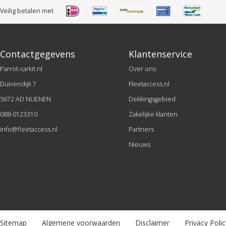
Veilig betalen met
Contactgegevens
Klantenservice
Parrot-carkit.nl
Over ons
Duivendijk 7
Fleetaccess.nl
5672 AD NUENEN
Dekkingsgebied
088-0123310
Zakelijke klanten
info@fleetaccess.nl
Partners
Nieuws
Sitemap
Algemene voorwaarden
Disclaimer
Privacy Polic