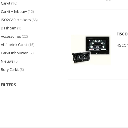
Carkit
(16)
Carkit + Inbouw
(12)
ISO2CAR stekkers
(88)
Dashcam
(1)
FISCO
Accessoires
(22)
Af-fabriek Carkit
(15)
FISCON
Carkit Inbouwen
(7)
Nieuws
(0)
Bury Carkit
(3)
FILTERS