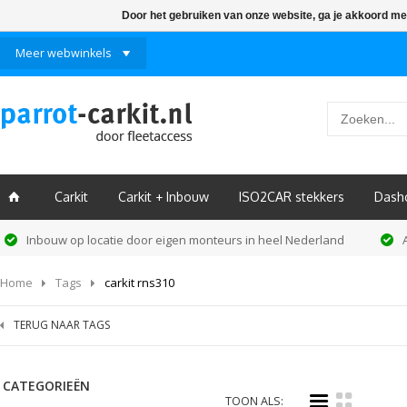
Door het gebruiken van onze website, ga je akkoord me
Meer webwinkels
Carkit
Carkit + Inbouw
ISO2CAR stekkers
Dash
ï
Inbouw op locatie door eigen monteurs in heel Nederland
Home
Tags
carkit rns310
TERUG NAAR TAGS
CATEGORIEËN
i
k
TOON ALS: