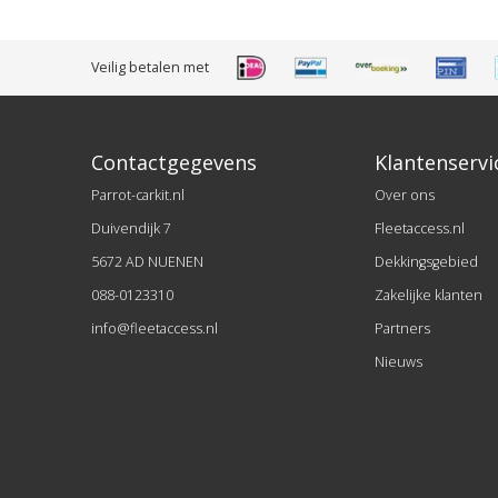
Veilig betalen met
Contactgegevens
Klantenservi
Parrot-carkit.nl
Over ons
Duivendijk 7
Fleetaccess.nl
5672 AD NUENEN
Dekkingsgebied
088-0123310
Zakelijke klanten
info@fleetaccess.nl
Partners
Nieuws