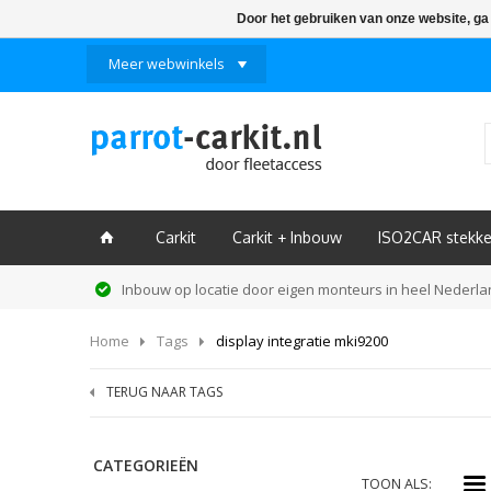
Door het gebruiken van onze website, ga
Meer webwinkels
Carkit
Carkit + Inbouw
ISO2CAR stekke
ï
Inbouw op locatie door eigen monteurs in heel Nederl
Home
Tags
display integratie mki9200
TERUG NAAR TAGS
CATEGORIEËN
i
TOON ALS: