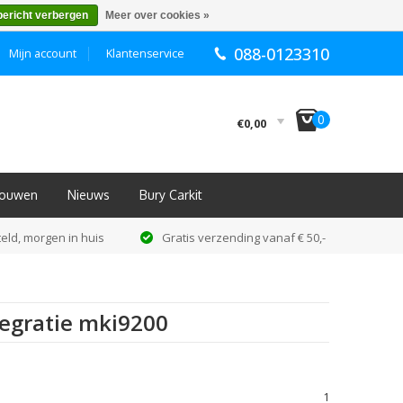
bericht verbergen
Meer over cookies »
088-0123310
Mijn account
Klantenservice
I
0
€0,00
nbouwen
Nieuws
Bury Carkit
eld, morgen in huis
Gratis verzending vanaf € 50,-
tegratie mki9200
1