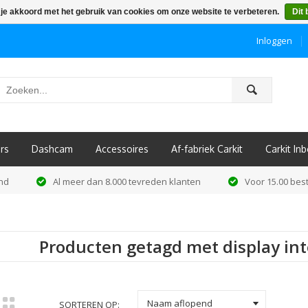
 je akkoord met het gebruik van cookies om onze website te verbeteren.
Dit 
Inloggen
ô
rs
Dashcam
Accessoires
Af-fabriek Carkit
Carkit I
and
Al meer dan 8.000 tevreden klanten
Voor 15.00 best
Producten getagd met display in
k
Naam aflopend
SORTEREN OP: