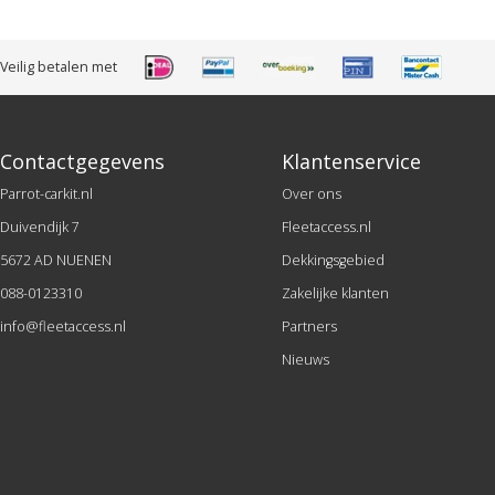
Veilig betalen met
Contactgegevens
Klantenservice
Parrot-carkit.nl
Over ons
Duivendijk 7
Fleetaccess.nl
5672 AD NUENEN
Dekkingsgebied
088-0123310
Zakelijke klanten
info@fleetaccess.nl
Partners
Nieuws