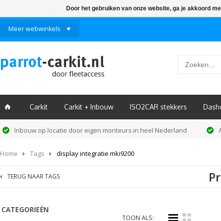
Door het gebruiken van onze website, ga je akkoord me
Meer webwinkels
Carkit
Carkit + Inbouw
ISO2CAR stekkers
Dash
ï
Inbouw op locatie door eigen monteurs in heel Nederland
Home
Tags
display integratie mki9200
Pr
TERUG NAAR TAGS
CATEGORIEËN
i
k
TOON ALS: