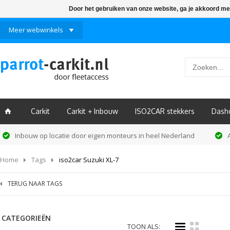
Door het gebruiken van onze website, ga je akkoord me
Meer webwinkels
Carkit
Carkit + Inbouw
ISO2CAR stekkers
Dash
ï
Inbouw op locatie door eigen monteurs in heel Nederland
Home
Tags
iso2car Suzuki XL-7
TERUG NAAR TAGS
CATEGORIEËN
i
k
TOON ALS: