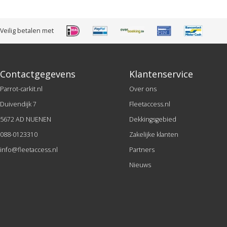
Veilig betalen met
Contactgegevens
Klantenservice
Parrot-carkit.nl
Over ons
Duivendijk 7
Fleetaccess.nl
5672 AD NUENEN
Dekkingsgebied
088-0123310
Zakelijke klanten
info@fleetaccess.nl
Partners
Nieuws