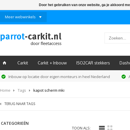
Door het gebruiken van onze website, ga je akkoord me
Meer webwinkels
Carkit
Carkit + Inbouw
ISO2CAR stekkers
Dash
ï
Inbouw op locatie door eigen monteurs in heel Nederland
Home
Tags
kapot scherm mki
TERUG NAAR TAGS
CATEGORIEËN
i
k
TOON ALS: