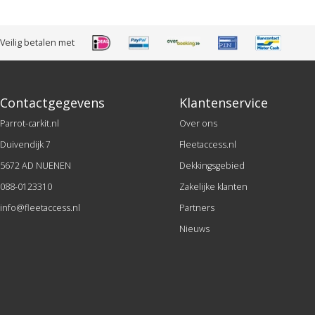
Veilig betalen met
Contactgegevens
Klantenservice
Parrot-carkit.nl
Over ons
Duivendijk 7
Fleetaccess.nl
5672 AD NUENEN
Dekkingsgebied
088-0123310
Zakelijke klanten
info@fleetaccess.nl
Partners
Nieuws