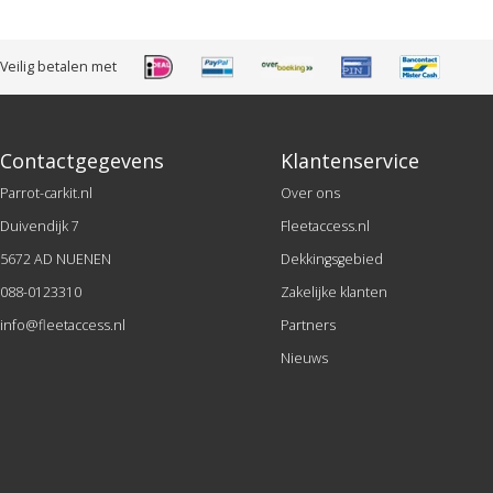
Veilig betalen met
Contactgegevens
Klantenservice
Parrot-carkit.nl
Over ons
Duivendijk 7
Fleetaccess.nl
5672 AD NUENEN
Dekkingsgebied
088-0123310
Zakelijke klanten
info@fleetaccess.nl
Partners
Nieuws