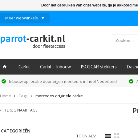
Door het gebruiken van onze website, ga je akkoord me
Meer webwinkels
Carkit
Carkit + Inbouw
ISO2CAR stekkers
Dash
ï
Inbouw op locatie door eigen monteurs in heel Nederland
Home
Tags
mercedes originele carkit
P
TERUG NAAR TAGS
CATEGORIEËN
i
k
TOON ALS: