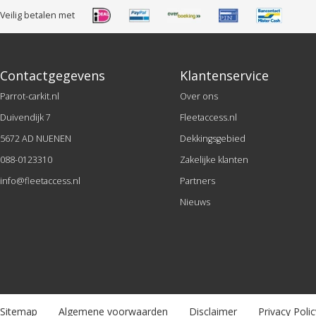
Veilig betalen met
Contactgegevens
Klantenservice
Parrot-carkit.nl
Over ons
Duivendijk 7
Fleetaccess.nl
5672 AD NUENEN
Dekkingsgebied
088-0123310
Zakelijke klanten
info@fleetaccess.nl
Partners
Nieuws
Sitemap
Algemene voorwaarden
Disclaimer
Privacy Polic