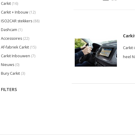
Carkit
(16)
Carkit + Inbouw
(12)
ISO2CAR stekkers
(88)
Dashcam
(1)
Carki
Accessoires
(22)
Af-fabriek Carkit
(15)
Carkit
Carkit Inbouwen
(7)
heel N
Nieuws
(0)
Bury Carkit
(3)
FILTERS