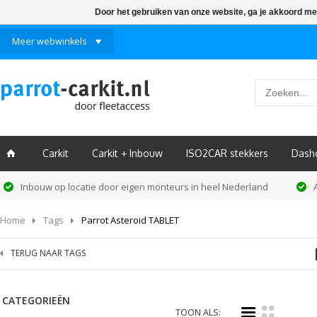
Door het gebruiken van onze website, ga je akkoord me
Meer webwinkels
Carkit
Carkit + Inbouw
ISO2CAR stekkers
Dash
ï
Inbouw op locatie door eigen monteurs in heel Nederland
Home
Tags
Parrot Asteroid TABLET
TERUG NAAR TAGS
CATEGORIEËN
i
k
TOON ALS: