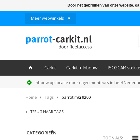
Door het gebruiken van onze website, ga
Meer webwinkels
Carkit
Carkit + Inbouw
ISO2CAR stekke
ï
Inbouw op locatie door eigen monteurs in heel Nederl
Home
Tags
parrot mki 9200
TERUG NAAR TAGS
CATEGORIEËN
i
TOON ALS: