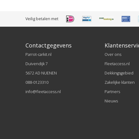
Veilig betalen met
Contactgegevens
Klantenservi
Parrot-carkit.nl
Over ons
Duivendijk 7
Fleetaccess.nl
5672 AD NUENEN
Dekkingsgebied
088-0123310
Zakelijke klanten
info@fleetaccess.nl
Partners
Nieuws