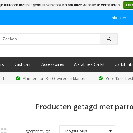
 je akkoord met het gebruik van cookies om onze website te verbeteren.
Dit 
Inloggen
ô
rs
Dashcam
Accessoires
Af-fabriek Carkit
Carkit I
and
Al meer dan 8.000 tevreden klanten
Voor 15.00 best
Producten getagd met parro
k
Hoogste prijs
SORTEREN OP: