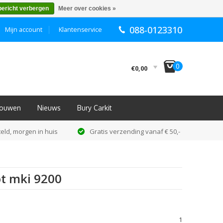
bericht verbergen
Meer over cookies »
088-0123310
Mijn account
Klantenservice
I
0
€0,00
nbouwen
Nieuws
Bury Carkit
eld, morgen in huis
Gratis verzending vanaf € 50,-
t mki 9200
1