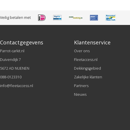
Veilig betalen met
Contactgegevens
Klantenservice
Parrot-carkit.nl
Over ons
Duivendijk 7
Fleetaccess.nl
5672 AD NUENEN
Dekkingsgebied
088-0123310
Zakelijke klanten
info@fleetaccess.nl
Partners
Nieuws