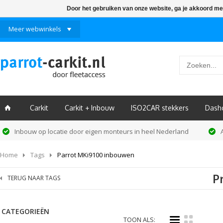
Door het gebruiken van onze website, ga je akkoord me
Meer webwinkels
Carkit
Carkit + Inbouw
ISO2CAR stekkers
Dash
ï
Inbouw op locatie door eigen monteurs in heel Nederland
Home
Tags
Parrot MKi9100 inbouwen
P
TERUG NAAR TAGS
CATEGORIEËN
i
k
TOON ALS: