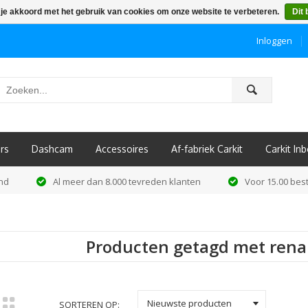
 je akkoord met het gebruik van cookies om onze website te verbeteren.
Dit 
Inloggen
ô
rs
Dashcam
Accessoires
Af-fabriek Carkit
Carkit I
and
Al meer dan 8.000 tevreden klanten
Voor 15.00 best
Producten getagd met renau
k
Nieuwste producten
SORTEREN OP: