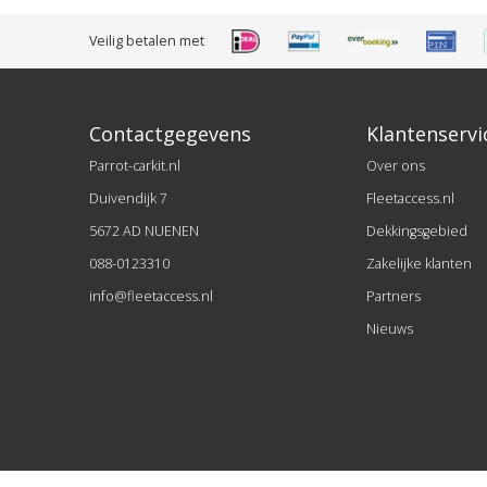
Veilig betalen met
Contactgegevens
Klantenservi
Parrot-carkit.nl
Over ons
Duivendijk 7
Fleetaccess.nl
5672 AD NUENEN
Dekkingsgebied
088-0123310
Zakelijke klanten
info@fleetaccess.nl
Partners
Nieuws