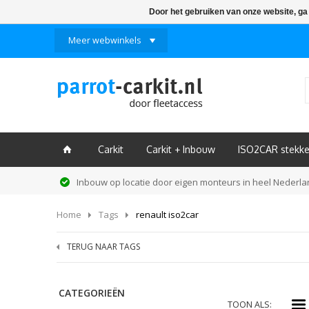
Door het gebruiken van onze website, ga
Meer webwinkels
Carkit
Carkit + Inbouw
ISO2CAR stekke
ï
Inbouw op locatie door eigen monteurs in heel Nederl
Home
Tags
renault iso2car
TERUG NAAR TAGS
CATEGORIEËN
i
TOON ALS: