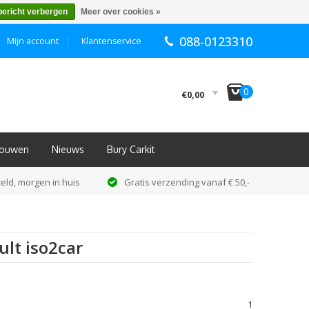
bericht verbergen
Meer over cookies »
088-0123310
Mijn account
Klantenservice
I
0
€0,00
nbouwen
Nieuws
Bury Carkit
eld, morgen in huis
Gratis verzending vanaf € 50,-
lt iso2car
1