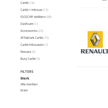
Carkit
(16)
Carkit + Inbouw
(12)
ISO2CAR stekkers
(88)
Dashcam
(1)
Accessoires
(22)
Af-fabriek Carkit
(15)
Carkit Inbouwen
(7)
Nieuws
(0)
Bury Carkit
(3)
FILTERS
Merk
Alle merken
Kram