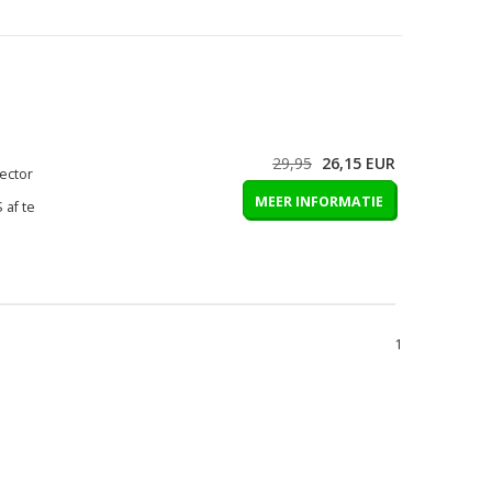
29,95
26,15
EUR
ector
MEER INFORMATIE
 af te
1