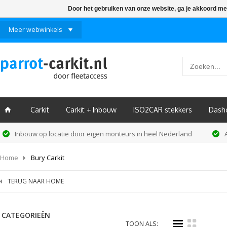
Door het gebruiken van onze website, ga je akkoord me
Meer webwinkels
Carkit
Carkit + Inbouw
ISO2CAR stekkers
Dash
ï
Inbouw op locatie door eigen monteurs in heel Nederland
Home
Bury Carkit
TERUG NAAR HOME
CATEGORIEËN
i
k
TOON ALS: