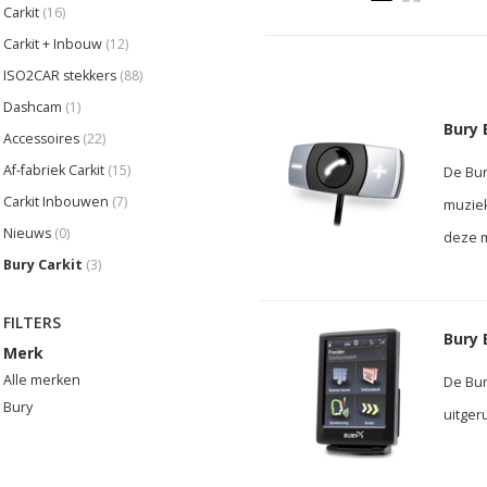
Carkit
(16)
Carkit + Inbouw
(12)
ISO2CAR stekkers
(88)
Dashcam
(1)
Bury 
Accessoires
(22)
Af-fabriek Carkit
(15)
De Bur
Carkit Inbouwen
(7)
muziek
Nieuws
(0)
deze m
Bury Carkit
(3)
FILTERS
Bury 
Merk
Alle merken
De Bur
Bury
uitger