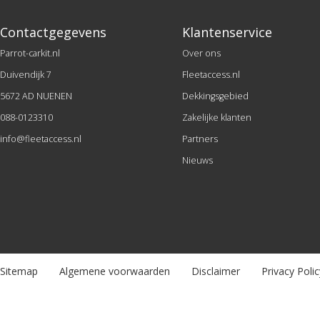
Contactgegevens
Klantenservice
Parrot-carkit.nl
Over ons
Duivendijk 7
Fleetaccess.nl
5672 AD NUENEN
Dekkingsgebied
088-0123310
Zakelijke klanten
info@fleetaccess.nl
Partners
Nieuws
Sitemap
Algemene voorwaarden
Disclaimer
Privacy Polic