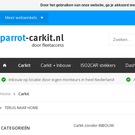
Door het gebruiken van onze website, ga je akkoord me
Meer webwinkels
Carkit
Carkit + Inbouw
ISO2CAR stekkers
Das
ï
Inbouw op locatie door eigen monteurs in heel Nederland
Home
Carkit
TERUG NAAR HOME
Carkit zonder INBOUW.
CATEGORIEËN