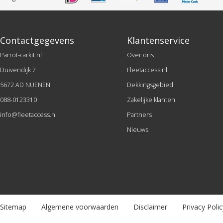
Contactgegevens
Klantenservice
Parrot-carkit.nl
Over ons
Duivendijk 7
Fleetaccess.nl
5672 AD NUENEN
Dekkingsgebied
088-0123310
Zakelijke klanten
info@fleetaccess.nl
Partners
Nieuws
Sitemap
Algemene voorwaarden
Disclaimer
Privacy Polic