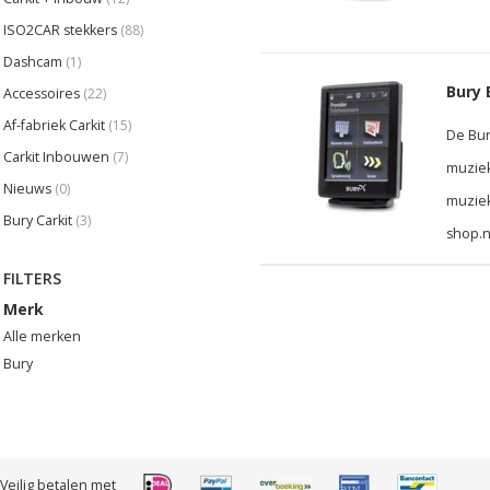
ISO2CAR stekkers
(88)
Dashcam
(1)
Bury 
Accessoires
(22)
Af-fabriek Carkit
(15)
De Bur
Carkit Inbouwen
(7)
muzie
Nieuws
(0)
muziek
Bury Carkit
(3)
shop.n
FILTERS
Merk
Alle merken
Bury
Veilig betalen met