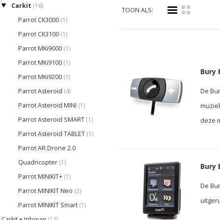
Carkit
(16)
i
k
TOON ALS:
Parrot CK3000
(1)
Parrot CK3100
(1)
Parrot MKi9000
(1)
Parrot MKi9100
(1)
Bury 
Parrot MKi9200
(1)
Parrot Asteroid
(4)
De Bur
Parrot Asteroid MINI
(1)
muziek
Parrot Asteroid SMART
(1)
deze m
Parrot Asteroid TABLET
(1)
Parrot AR.Drone 2.0
Quadricopter
(1)
Bury 
Parrot MINIKIT+
(1)
De Bur
Parrot MINIKIT Neo
(2)
uitger
Parrot MINIKIT Smart
(1)
Carkit + Inbouw
(12)