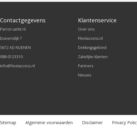
Contactgegevens
Klantenservice
Parrot-carkit.nl
Over ons
Duivendijk 7
Fleetaccess.nl
5672 AD NUENEN
Dekkingsgebied
088-0123310
Zakelijke klanten
info@fleetaccess.nl
Partners
Nieuws
Sitemap
Algemene voorwaarden
Disclaimer
Privacy Polic