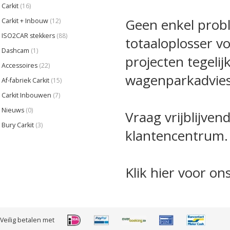
Carkit
(16)
Geen enkel probl
Carkit + Inbouw
(12)
ISO2CAR stekkers
(88)
totaaloplosser v
Dashcam
(1)
projecten tegelij
Accessoires
(22)
wagenparkadvies
Af-fabriek Carkit
(15)
Carkit Inbouwen
(7)
Nieuws
(0)
Vraag vrijblijven
Bury Carkit
(3)
klantencentrum.
Klik hier voor o
Veilig betalen met