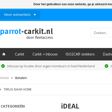
Door het gebruiken van onze website, ga je akkoord me
Meer webwinkels
Carkit
Carkit + Inbouw
ISO2CAR stekkers
Dash
ï
Inbouw op locatie door eigen monteurs in heel Nederland
Home
Betalen
TERUG NAAR HOME
iDEAL
CATEGORIEËN