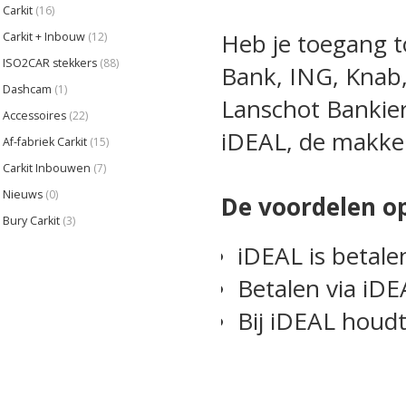
Carkit
(16)
Heb je toegang t
Carkit + Inbouw
(12)
ISO2CAR stekkers
(88)
Bank
,
ING
,
Knab
Dashcam
(1)
Lanschot Bankie
Accessoires
(22)
iDEAL, de makkel
Af-fabriek Carkit
(15)
Carkit Inbouwen
(7)
Nieuws
(0)
De voordelen op 
Bury Carkit
(3)
iDEAL is betale
Betalen via iDEA
Bij iDEAL houdt