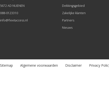
5672 AD NUENEN
Dekkingsgebied
088-0123310
Zakelijke klanten
info@fleetaccess.nl
Partners
Nieuws
Sitemap
Algemene voorwaarden
Disclaimer
Privacy Polic