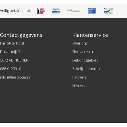
Veilig betalen met
Contactgegevens
Klantenservice
Parrot-carkit.nl
Over ons
Duivendijk 7
Fleetaccess.nl
5672 AD NUENEN
Dekkingsgebied
088-0123310
Zakelijke klanten
info@fleetaccess.nl
Partners
Nieuws