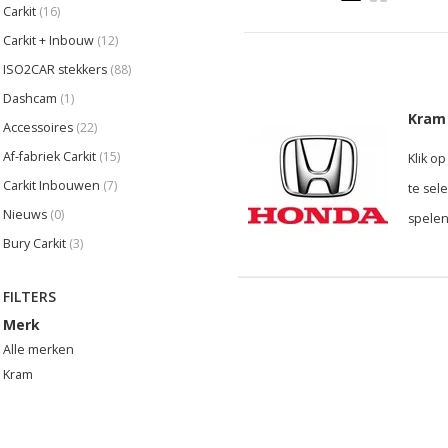
Carkit
(16)
Carkit + Inbouw
(12)
ISO2CAR stekkers
(88)
Dashcam
(1)
Kram 
Accessoires
(22)
Af-fabriek Carkit
(15)
Klik o
Carkit Inbouwen
(7)
te sel
Nieuws
(0)
spelen
Bury Carkit
(3)
FILTERS
Merk
Alle merken
Kram