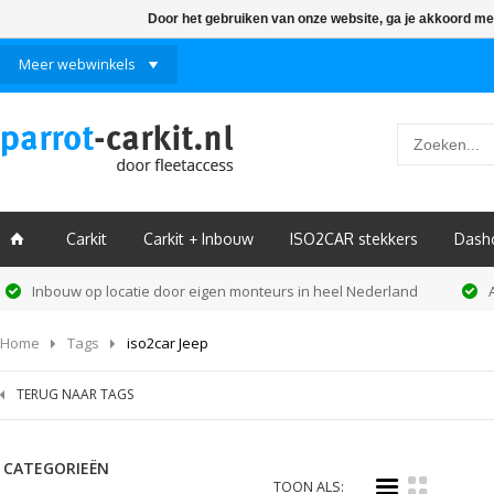
Door het gebruiken van onze website, ga je akkoord me
Meer webwinkels
Carkit
Carkit + Inbouw
ISO2CAR stekkers
Dash
ï
Inbouw op locatie door eigen monteurs in heel Nederland
Home
Tags
iso2car Jeep
TERUG NAAR TAGS
CATEGORIEËN
i
k
TOON ALS: