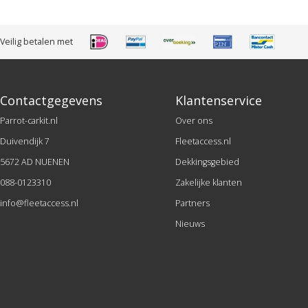
Veilig betalen met
Contactgegevens
Klantenservice
Parrot-carkit.nl
Over ons
Duivendijk 7
Fleetaccess.nl
5672 AD NUENEN
Dekkingsgebied
088-0123310
Zakelijke klanten
info@fleetaccess.nl
Partners
Nieuws