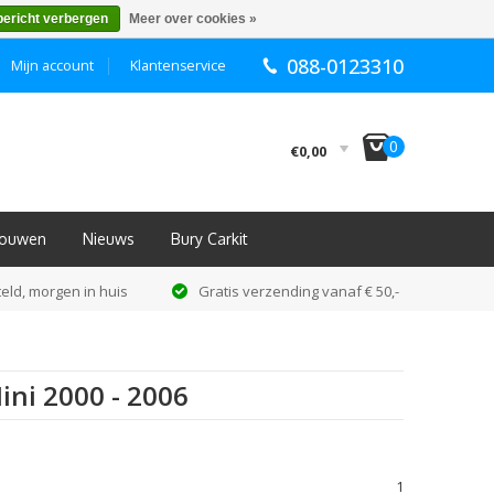
bericht verbergen
Meer over cookies »
088-0123310
Mijn account
Klantenservice
I
0
€0,00
nbouwen
Nieuws
Bury Carkit
eld, morgen in huis
Gratis verzending vanaf € 50,-
ini 2000 - 2006
1