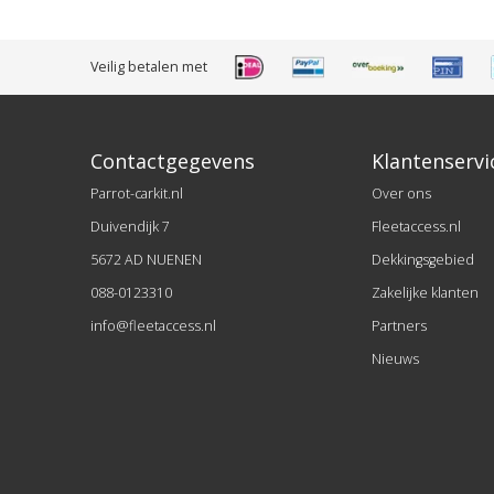
Veilig betalen met
Contactgegevens
Klantenservi
Parrot-carkit.nl
Over ons
Duivendijk 7
Fleetaccess.nl
5672 AD NUENEN
Dekkingsgebied
088-0123310
Zakelijke klanten
info@fleetaccess.nl
Partners
Nieuws