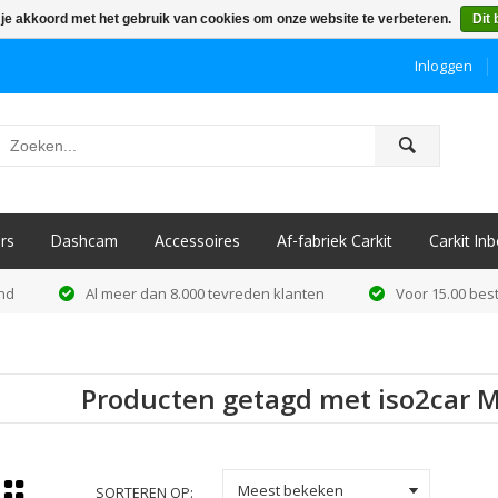
 je akkoord met het gebruik van cookies om onze website te verbeteren.
Dit 
Inloggen
ô
rs
Dashcam
Accessoires
Af-fabriek Carkit
Carkit I
and
Al meer dan 8.000 tevreden klanten
Voor 15.00 best
Producten getagd met iso2car M
k
Meest bekeken
SORTEREN OP: