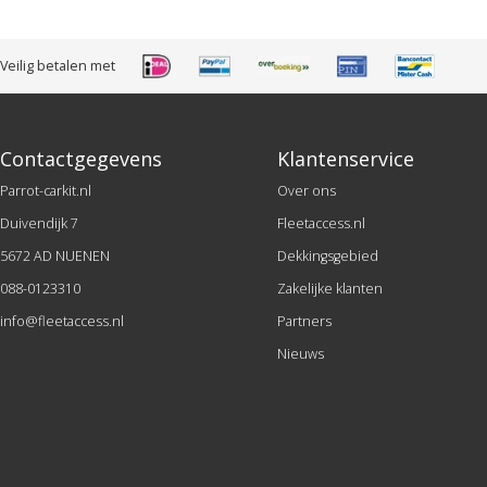
Veilig betalen met
Contactgegevens
Klantenservice
Parrot-carkit.nl
Over ons
Duivendijk 7
Fleetaccess.nl
5672 AD NUENEN
Dekkingsgebied
088-0123310
Zakelijke klanten
info@fleetaccess.nl
Partners
Nieuws