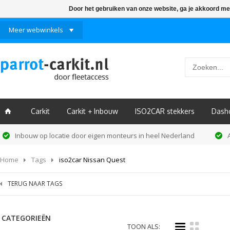
Door het gebruiken van onze website, ga je akkoord me
Meer webwinkels
Carkit
Carkit + Inbouw
ISO2CAR stekkers
Dash
ï
Inbouw op locatie door eigen monteurs in heel Nederland
Home
Tags
iso2car Nissan Quest
TERUG NAAR TAGS
CATEGORIEËN
i
k
TOON ALS: