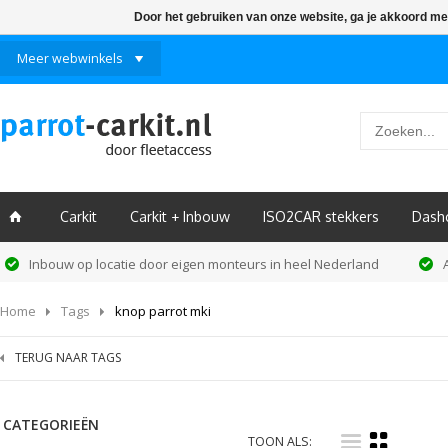
Door het gebruiken van onze website, ga je akkoord me
Meer webwinkels
Carkit
Carkit + Inbouw
ISO2CAR stekkers
Dash
ï
Inbouw op locatie door eigen monteurs in heel Nederland
Home
Tags
knop parrot mki
TERUG NAAR TAGS
CATEGORIEËN
i
k
TOON ALS: