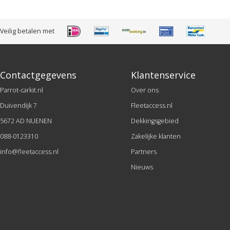
Veilig betalen met
Contactgegevens
Klantenservice
Parrot-carkit.nl
Over ons
Duivendijk 7
Fleetaccess.nl
5672 AD NUENEN
Dekkingsgebied
088-0123310
Zakelijke klanten
info@fleetaccess.nl
Partners
Nieuws