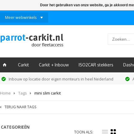
Door het gebruiken van onze website, ga je akkoord me
Meer webwinkels
Carkit
Carkit + Inbouw
ISO2CAR stekkers
Dash
ï
Inbouw op locatie door eigen monteurs in heel Nederland
Home
Tags
mini slim carkit
TERUG NAAR TAGS
CATEGORIEËN
i
k
TOON ALS: