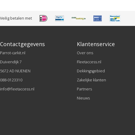
Veilig betalen met
Contactgegevens
Klantenservice
Parrot-carkit.nl
Over ons
Duivendijk 7
Fleetaccess.nl
5672 AD NUENEN
Dekkingsgebied
088-0123310
Zakelijke klanten
info@fleetaccess.nl
Partners
Nieuws