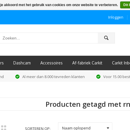
 je akkoord met het gebruik van cookies om onze website te verbeteren.
Dit 
Inloggen
ô
rs
Dashcam
Accessoires
Af-fabriek Carkit
Carkit I
and
Al meer dan 8.000 tevreden klanten
Voor 15.00 best
Producten getagd met rn
k
Naam oplopend
SORTEREN OP: