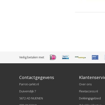
Veilig betalen met
Contactgegevens
Klantenservi
Parrot-carkit.nl
Over ons
Duivendijk 7
Fleetaccess.nl
5672 AD NUENEN
Dekkingsgebied