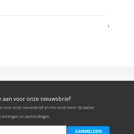
1
e aan voor onze nieuwsbrief
an voor onze nieuwsbrief en mis nooit meer de laatste
e kortingen en aanbiedingen.
AANMELDEN