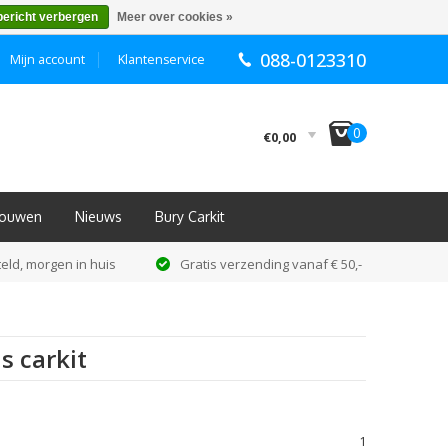
bericht verbergen
Meer over cookies »
088-0123310
Mijn account
Klantenservice
I
0
€0,00
nbouwen
Nieuws
Bury Carkit
eld, morgen in huis
Gratis verzending vanaf € 50,-
s carkit
1