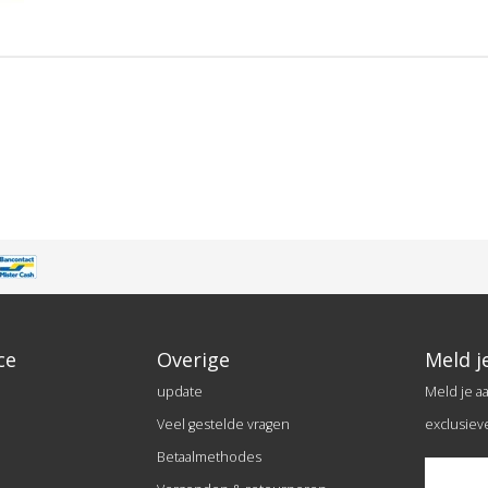
ce
Overige
Meld j
update
Meld je a
Veel gestelde vragen
exclusiev
Betaalmethodes