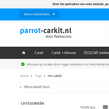
Door het gebruiken van onze website, ga
Meer webwinkels
Carkit
Carkit + Inbouw
ISO2CAR stekke
ï
Inbouw op locatie door eigen monteurs in heel Nederl
Home
Tags
rns carkit
TERUG NAAR TAGS
CATEGORIEËN
i
TOON ALS: