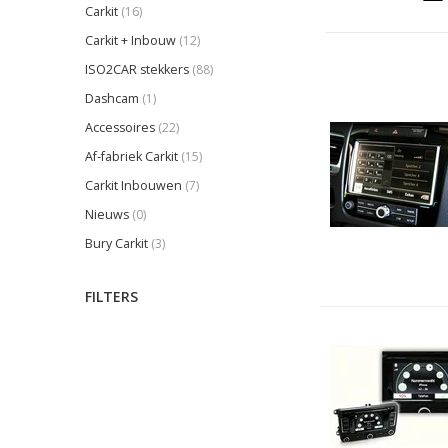
Carkit
(16)
Carkit + Inbouw
(12)
ISO2CAR stekkers
(88)
Dashcam
(1)
Accessoires
(22)
Af-fabriek Carkit
(15)
Carkit Inbouwen
(7)
Nieuws
(0)
Bury Carkit
(3)
FILTERS