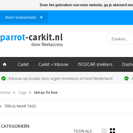
Door het gebruiken van onze website, ga je akkoord me
Meer webwinkels
Carkit
Carkit + Inbouw
ISO2CAR stekkers
Dash
ï
Inbouw op locatie door eigen monteurs in heel Nederland
Home
Tags
tetrax fix line
TERUG NAAR TAGS
CATEGORIEËN
i
k
TOON ALS: