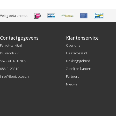
Veilig betalen met
Contactgegevens
Klantenservice
Parrot-carkit.nl
Over ons
Duivendijk 7
Fleetaccess.nl
5672 AD NUENEN
Dekkingsgebied
088-0123310
Zakelijke klanten
info@fleetaccess.nl
Partners
Nieuws