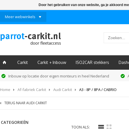
Door het gebruiken van onze website, ga je akkoord me
Meer webwinkels
Carkit
Carkit + Inbouw
ISO2CAR stekkers
Dash
ï
Inbouw op locatie door eigen monteurs in heel Nederland
Home
Af-fabriek Carkit
Audi Carkit
A3 - 8P / 8PA / CABRIO
TERUG NAAR AUDI CARKIT
CATEGORIEËN
i
k
TOON ALS: