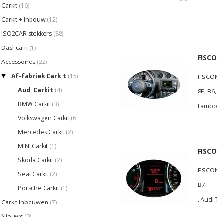
Carkit
(16)
Carkit + Inbouw
(12)
ISO2CAR stekkers
(88)
Dashcam
(1)
FISCO
Accessoires
(22)
Af-fabriek Carkit
(15)
FISCON 
Audi Carkit
(4)
8E, B6,
BMW Carkit
(3)
Lambor
Volkswagen Carkit
(6)
Mercedes Carkit
(2)
MINI Carkit
(1)
FISCO
Skoda Carkit
(2)
FISCON 
Seat Carkit
(2)
B7
Porsche Carkit
(1)
, Audi
Carkit Inbouwen
(7)
Nieuws
(0)