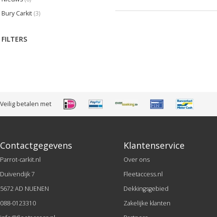
Bury Carkit
(3)
FILTERS
Veilig betalen met
Contactgegevens
Klantenservice
Parrot-carkit.nl
Over ons
Duivendijk 7
Fleetaccess.nl
5672 AD NUENEN
Dekkingsgebied
088-0123310
Zakelijke klanten