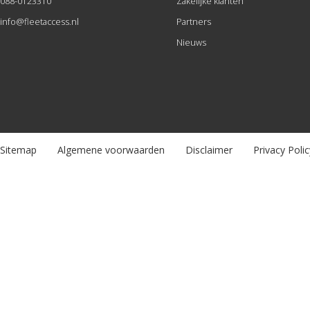
088-0123310
Zakelijke klanten
info@fleetaccess.nl
Partners
Nieuws
Sitemap
Algemene voorwaarden
Disclaimer
Privacy Polic