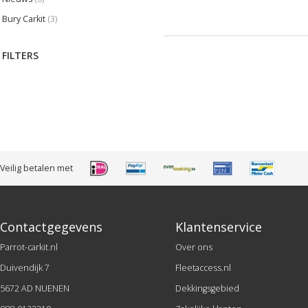
Bury Carkit
(3)
FILTERS
Veilig betalen met
Contactgegevens
Klantenservice
Parrot-carkit.nl
Over ons
Duivendijk 7
Fleetaccess.nl
5672 AD NUENEN
Dekkingsgebied