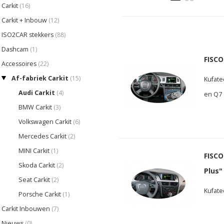
Carkit
(16)
Carkit + Inbouw
(12)
ISO2CAR stekkers
(88)
Dashcam
(1)
FISCO
Accessoires
(22)
Af-fabriek Carkit
(15)
Kufate
Audi Carkit
(4)
en Q7
BMW Carkit
(3)
Volkswagen Carkit
(6)
Mercedes Carkit
(2)
MINI Carkit
(1)
FISCO
Skoda Carkit
(2)
Plus"
Seat Carkit
(2)
Kufatec
Porsche Carkit
(1)
Carkit Inbouwen
(7)
Nieuws
(0)