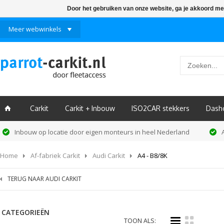
Door het gebruiken van onze website, ga je akkoord me
Meer webwinkels
Carkit
Carkit + Inbouw
ISO2CAR stekkers
Dash
ï
Inbouw op locatie door eigen monteurs in heel Nederland
Home
Af-fabriek Carkit
Audi Carkit
A4 - B8/8K
TERUG NAAR AUDI CARKIT
CATEGORIEËN
i
k
TOON ALS: