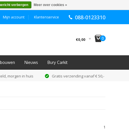
bericht verbergen
Meer over cookies »
088-0123310
Mijn account
Klantenservice
I
0
€0,00
Inbouwen
Nieuws
Bury Carkit
eld, morgen in huis
Gratis verzending vanaf € 50,-
1