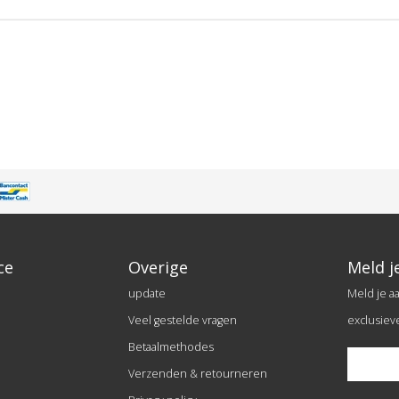
ce
Overige
Meld j
update
Meld je a
Veel gestelde vragen
exclusiev
Betaalmethodes
Verzenden & retourneren