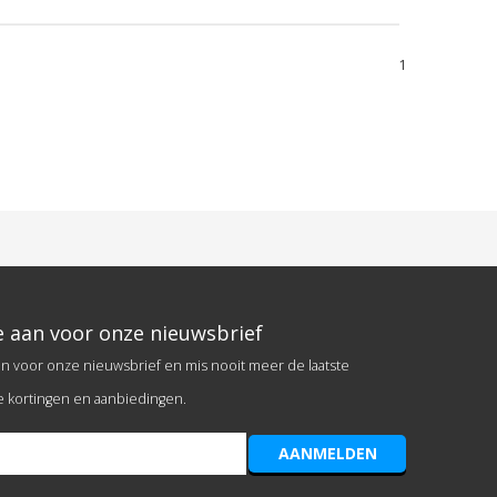
1
e aan voor onze nieuwsbrief
an voor onze nieuwsbrief en mis nooit meer de laatste
e kortingen en aanbiedingen.
AANMELDEN