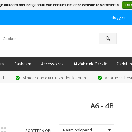
 je akkoord met het gebruik van cookies om onze website te verbeteren.
Dit 
Inloggen
ô
rs
Dashcam
Accessoires
Af-fabriek Carkit
Carkit 
and
Al meer dan 8.000 tevreden klanten
Voor 15.00 best
A6 - 4B
k
Naam oplopend
SORTEREN OP: