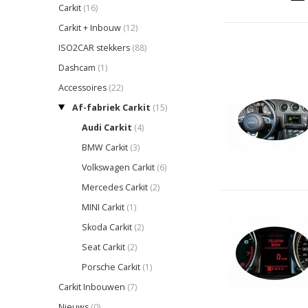
Carkit
(16)
Carkit + Inbouw
(12)
ISO2CAR stekkers
(88)
Dashcam
(1)
Accessoires
(22)
Af-fabriek Carkit
(15)
Audi Carkit
(4)
BMW Carkit
(3)
Volkswagen Carkit
(6)
Mercedes Carkit
(2)
MINI Carkit
(1)
Skoda Carkit
(2)
Seat Carkit
(2)
Porsche Carkit
(1)
Carkit Inbouwen
(7)
Nieuws
(0)