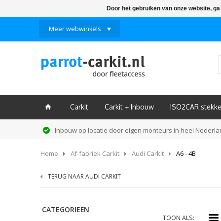
Door het gebruiken van onze website, ga
Meer webwinkels
Carkit
Carkit + Inbouw
ISO2CAR stekke
ï
Inbouw op locatie door eigen monteurs in heel Nederl
Home
Af-fabriek Carkit
Audi Carkit
A6 - 4B
TERUG NAAR AUDI CARKIT
CATEGORIEËN
i
TOON ALS: