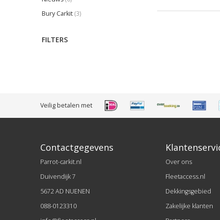
Bury Carkit
(3)
FILTERS
Veilig betalen met
Contactgegevens
Klantenservi
Parrot-carkit.nl
Over ons
Duivendijk 7
Fleetaccess.nl
5672 AD NUENEN
Dekkingsgebied
088-0123310
Zakelijke klanten