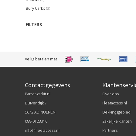
Bury Carkit
(3)
FILTERS
Veilig betalen met
Contactgegevens
Klantenservi
Parrot-carkit.nl
Over ons
Duivendijk 7
Fleetaccess.nl
5672 AD NUENEN
Dekkingsgebied
088-0123310
Zakelijke klanten
info@fleetaccess.nl
Partners