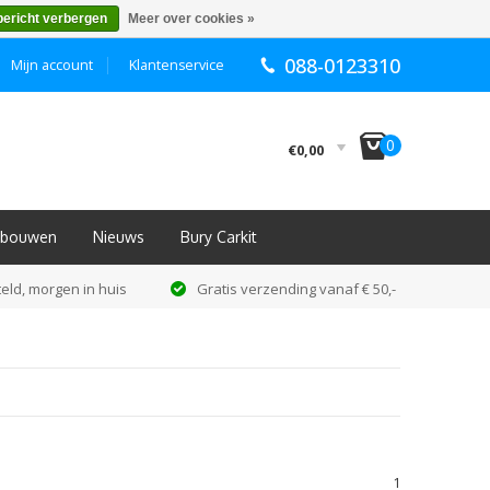
bericht verbergen
Meer over cookies »
088-0123310
Mijn account
Klantenservice
I
0
€0,00
Inbouwen
Nieuws
Bury Carkit
eld, morgen in huis
Gratis verzending vanaf € 50,-
1