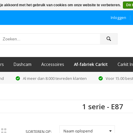
 je akkoord met het gebruik van cookies om onze website te verbeteren.
Dit 
Inloggen
ô
rs
Dashcam
Accessoires
Af-fabriek Carkit
Carkit 
and
Al meer dan 8.000 tevreden klanten
Voor 15.00 best
1 serie - E87
k
Naam oplopend
SORTEREN OP: