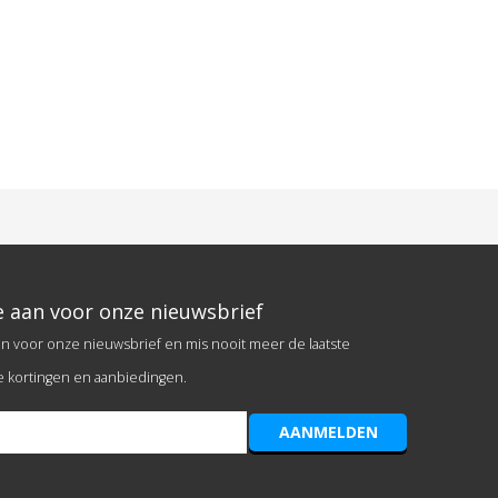
e aan voor onze nieuwsbrief
an voor onze nieuwsbrief en mis nooit meer de laatste
e kortingen en aanbiedingen.
AANMELDEN