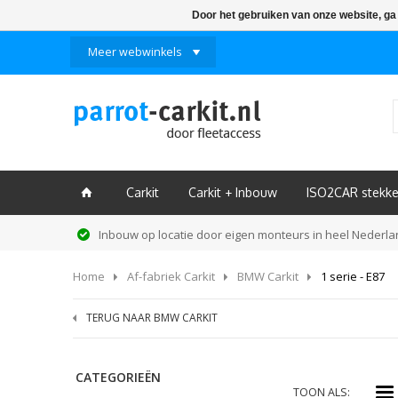
Door het gebruiken van onze website, ga
Meer webwinkels
Carkit
Carkit + Inbouw
ISO2CAR stekke
ï
Inbouw op locatie door eigen monteurs in heel Nederl
Home
Af-fabriek Carkit
BMW Carkit
1 serie - E87
TERUG NAAR BMW CARKIT
CATEGORIEËN
i
TOON ALS: