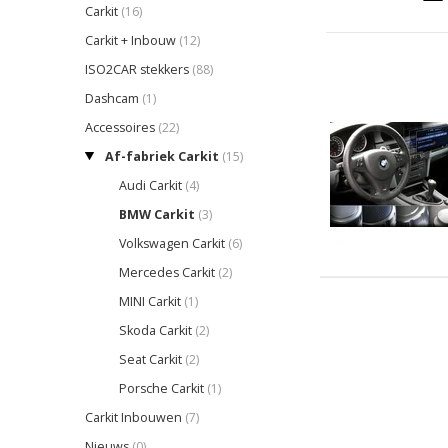
Carkit
(16)
Carkit + Inbouw
(12)
ISO2CAR stekkers
(88)
Dashcam
(1)
Accessoires
(22)
Af-fabriek Carkit
(15)
Audi Carkit
(4)
BMW Carkit
(3)
Volkswagen Carkit
(6)
Mercedes Carkit
(2)
MINI Carkit
(1)
Skoda Carkit
(2)
Seat Carkit
(2)
Porsche Carkit
(1)
Carkit Inbouwen
(7)
Nieuws
(0)