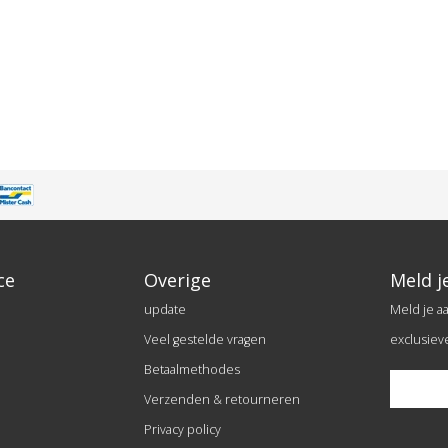
ce
Overige
Meld j
update
Meld je a
Veel gestelde vragen
exclusiev
Betaalmethodes
Verzenden & retourneren
Privacy policy