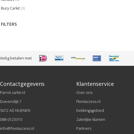
Bury Carkit
(3)
FILTERS
Veilig betalen met
Contactgegevens
Klantenservice
Parrot-carkit.nl
Over ons
Duivendijk 7
Fleetaccess.nl
5672 AD NUENEN
Dekkingsgebied
088-0123310
Zakelijke klanten
info@fleetaccess.nl
Partners