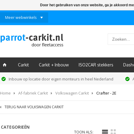
Door het gebruiken van onze website, ga je akkoord me
Meer webwinkels
Carkit
Carkit + Inbouw
ISO2CAR stekkers
Dash
ï
Inbouw op locatie door eigen monteurs in heel Nederland
Home
Af-fabriek Carkit
Volkswagen Carkit
Crafter - 2E
TERUG NAAR VOLKSWAGEN CARKIT
CATEGORIEËN
i
k
TOON ALS: