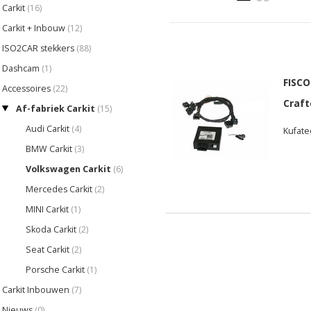
Carkit
(16)
Carkit + Inbouw
(12)
ISO2CAR stekkers
(88)
Dashcam
(1)
FISCO
Accessoires
(22)
Craft
Af-fabriek Carkit
(15)
Audi Carkit
(4)
Kufate
BMW Carkit
(3)
Volkswagen Carkit
(6)
Mercedes Carkit
(2)
MINI Carkit
(1)
Skoda Carkit
(2)
Seat Carkit
(2)
Porsche Carkit
(1)
Carkit Inbouwen
(7)
Nieuws
(0)