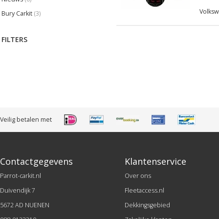
Volksw
Bury Carkit
(3)
FILTERS
Veilig betalen met
Contactgegevens
Klantenservice
Parrot-carkit.nl
Over ons
Duivendijk 7
Fleetaccess.nl
5672 AD NUENEN
Dekkingsgebied