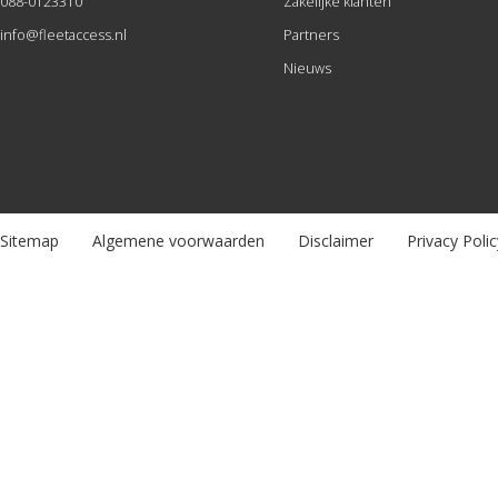
088-0123310
Zakelijke klanten
info@fleetaccess.nl
Partners
Nieuws
Sitemap
Algemene voorwaarden
Disclaimer
Privacy Polic