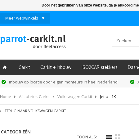
Door het gebruiken van onze website, ga je akkoord me
Meer webwinkels
Carkit
Carkit + Inbouw
ISO2CAR stekkers
Dash
ï
Inbouw op locatie door eigen monteurs in heel Nederland
Home
Af-fabriek Carkit
Volkswagen Carkit
Jetta - 1K
TERUG NAAR VOLKSWAGEN CARKIT
CATEGORIEËN
i
k
TOON ALS: