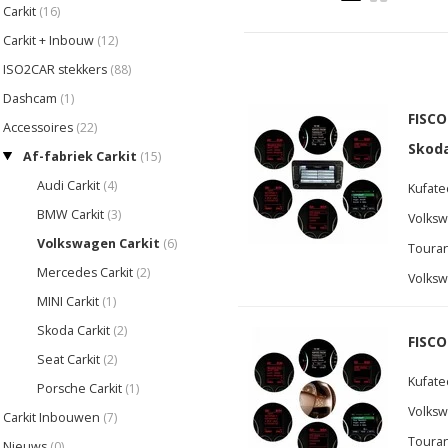
Carkit
(16)
Carkit + Inbouw
(12)
ISO2CAR stekkers
(88)
Dashcam
(1)
FISCO
Accessoires
(22)
Skod
Af-fabriek Carkit
(15)
Audi Carkit
(4)
Kufate
BMW Carkit
(3)
Volksw
Volkswagen Carkit
(6)
Touran
Mercedes Carkit
(2)
Volksw
MINI Carkit
(1)
Skoda Carkit
(2)
FISCO
Seat Carkit
(2)
Kufate
Porsche Carkit
(1)
Volksw
Carkit Inbouwen
(7)
Touran
Nieuws
(0)