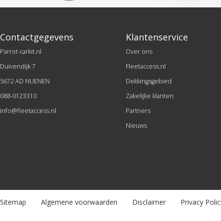
Contactgegevens
Klantenservice
Parrot-carkit.nl
Over ons
Duivendijk 7
Fleetaccess.nl
5672 AD NUENEN
Dekkingsgebied
088-0123310
Zakelijke klanten
info@fleetaccess.nl
Partners
Nieuws
Sitemap
Algemene voorwaarden
Disclaimer
Privacy Polic