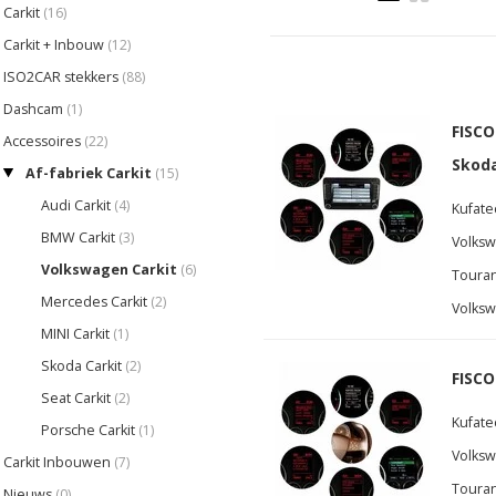
Carkit
(16)
Carkit + Inbouw
(12)
ISO2CAR stekkers
(88)
Dashcam
(1)
FISCO
Accessoires
(22)
Skod
Af-fabriek Carkit
(15)
Audi Carkit
(4)
Kufate
BMW Carkit
(3)
Volksw
Volkswagen Carkit
(6)
Touran
Mercedes Carkit
(2)
Volksw
MINI Carkit
(1)
Skoda Carkit
(2)
FISCO
Seat Carkit
(2)
Kufate
Porsche Carkit
(1)
Volksw
Carkit Inbouwen
(7)
Touran
Nieuws
(0)