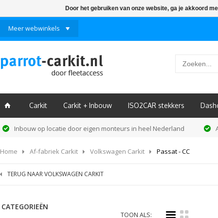
Door het gebruiken van onze website, ga je akkoord me
Meer webwinkels
Carkit
Carkit + Inbouw
ISO2CAR stekkers
Dash
ï
Inbouw op locatie door eigen monteurs in heel Nederland
Home
Af-fabriek Carkit
Volkswagen Carkit
Passat - CC
TERUG NAAR VOLKSWAGEN CARKIT
CATEGORIEËN
i
k
TOON ALS: