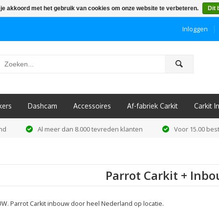
 je akkoord met het gebruik van cookies om onze website te verbeteren.
Dit 
Inloggen
ô
kers
Dashcam
Accessoires
Af-fabriek Carkit
Carkit 
and
Al meer dan 8.000 tevreden klanten
Voor 15.00 best
Parrot Carkit + Inb
UW. Parrot Carkit inbouw door heel Nederland op locatie.