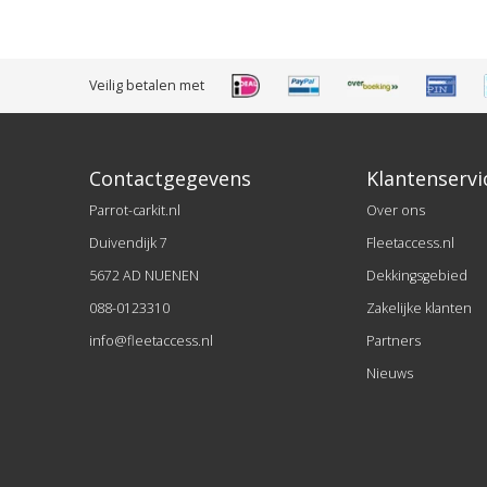
Veilig betalen met
Contactgegevens
Klantenservi
Parrot-carkit.nl
Over ons
Duivendijk 7
Fleetaccess.nl
5672 AD NUENEN
Dekkingsgebied
088-0123310
Zakelijke klanten
info@fleetaccess.nl
Partners
Nieuws