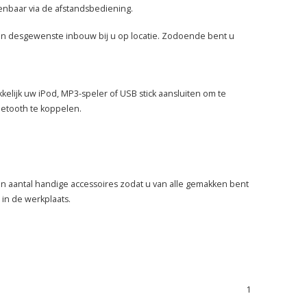
ienbaar via de afstandsbediening.
n en desgewenste inbouw bij u op locatie. Zodoende bent u
kelijk uw iPod, MP3-speler of USB stick aansluiten om te
uetooth te koppelen.
en aantal handige accessoires zodat u van alle gemakken bent
ns in de werkplaats.
1