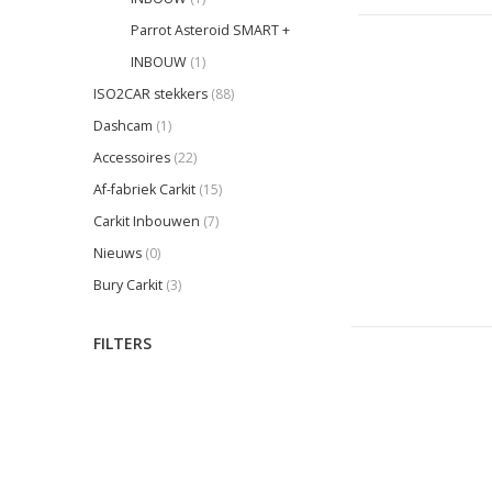
Parrot Asteroid SMART +
INBOUW
(1)
ISO2CAR stekkers
(88)
Dashcam
(1)
Accessoires
(22)
Af-fabriek Carkit
(15)
Carkit Inbouwen
(7)
Nieuws
(0)
Bury Carkit
(3)
FILTERS