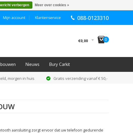
bericht verbergen
Meer over cookies »
088-0123310
Mijn account
Klantenservice
I
0
€0,00
Inbouwen
Nieuws
Bury Carkit
eld, morgen in huis
Gratis verzending vanaf € 50,-
BOUW
luetooth aansluiting zorgt ervoor dat uw telefoon gedurende