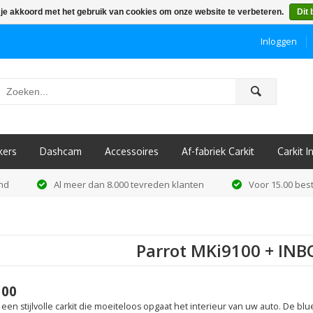
 je akkoord met het gebruik van cookies om onze website te verbeteren.
Dit 
Inloggen
ô
kers
Dashcam
Accessoires
Af-fabriek Carkit
Carkit 
and
Al meer dan 8.000 tevreden klanten
Voor 15.00 best
Parrot MKi9100 + IN
100
 een stijlvolle carkit die moeiteloos opgaat het interieur van uw auto. De b