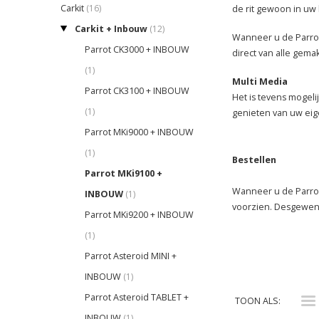
Carkit
(16)
de rit gewoon in uw 
Carkit + Inbouw
(12)
Wanneer u de Parrot 
Parrot CK3000 + INBOUW
direct van alle gema
(1)
Multi Media
Parrot CK3100 + INBOUW
Het is tevens mogeli
(1)
genieten van uw eig
Parrot MKi9000 + INBOUW
(1)
Bestellen
Parrot MKi9100 +
Wanneer u de Parrot
INBOUW
(1)
voorzien. Desgewenst
Parrot MKi9200 + INBOUW
(1)
Parrot Asteroid MINI +
INBOUW
(1)
i
Parrot Asteroid TABLET +
TOON ALS:
INBOUW
(1)