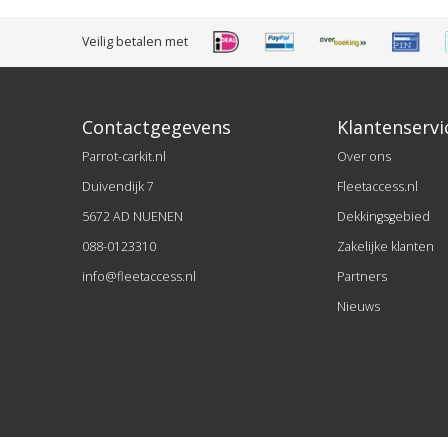
Veilig betalen met
Contactgegevens
Klantenservi
Parrot-carkit.nl
Over ons
Duivendijk 7
Fleetaccess.nl
5672 AD NUENEN
Dekkingsgebied
088-0123310
Zakelijke klanten
info@fleetaccess.nl
Partners
Nieuws