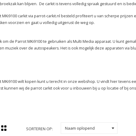
broekzak kan blijven. De carkit is tevens volledig spraak gestuurd en is bed
MKi9100 carkit via parrot-carkit.nl besteld profiteert u van scherpe prijze
kken voorzien en gaat u volledig uitgerust de weg op.
jk om de Parrot MKi9100 te gebruiken als Multi Media apparaat. U kunt gemak
en muziek over de autospeakers. Het is ook mogelijk deze apparaten via bl
 MKi9100 wilt kopen kunt u terecht in onze webshop. U vindt hier tevens e
 kunnen wij de parrot carkit ook voor u inbouwen bij u op locatie of bij o
k
Naam oplopend
SORTEREN OP: