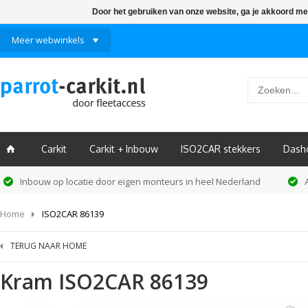
Door het gebruiken van onze website, ga je akkoord me
Meer webwinkels
Carkit
Carkit + Inbouw
ISO2CAR stekkers
Dash
ï
Inbouw op locatie door eigen monteurs in heel Nederland
Home
ISO2CAR 86139
TERUG NAAR HOME
Kram
ISO2CAR 86139