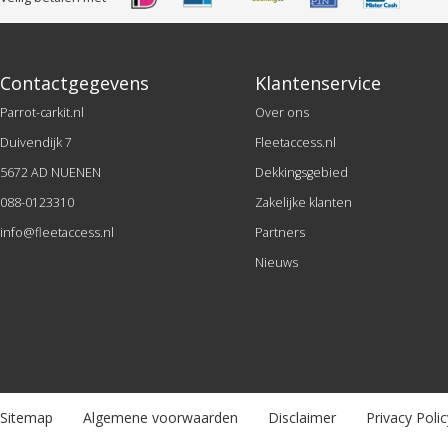
Contactgegevens
Klantenservice
Parrot-carkit.nl
Over ons
Duivendijk 7
Fleetaccess.nl
5672 AD NUENEN
Dekkingsgebied
088-0123310
Zakelijke klanten
info@fleetaccess.nl
Partners
Nieuws
Sitemap
Algemene voorwaarden
Disclaimer
Privacy Polic