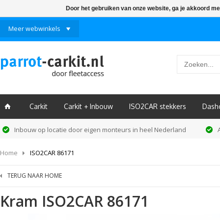
Door het gebruiken van onze website, ga je akkoord me
Meer webwinkels
Carkit
Carkit + Inbouw
ISO2CAR stekkers
Dash
ï
Inbouw op locatie door eigen monteurs in heel Nederland
Home
ISO2CAR 86171
TERUG NAAR HOME
Kram
ISO2CAR 86171