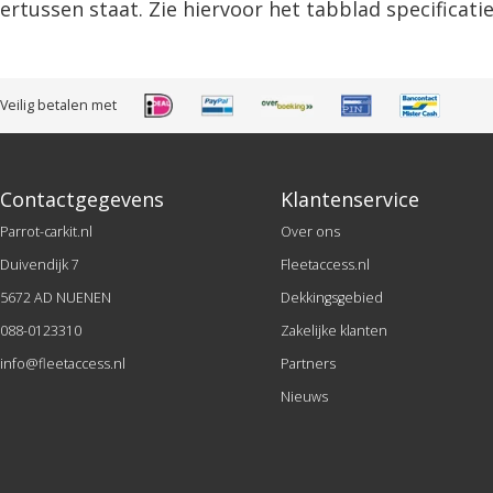
ertussen staat. Zie hiervoor het tabblad specificatie
Veilig betalen met
Contactgegevens
Klantenservice
Parrot-carkit.nl
Over ons
Duivendijk 7
Fleetaccess.nl
5672 AD NUENEN
Dekkingsgebied
088-0123310
Zakelijke klanten
info@fleetaccess.nl
Partners
Nieuws