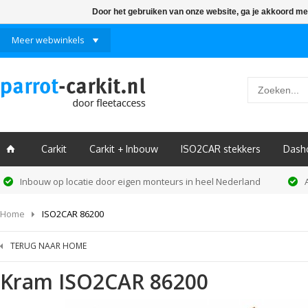
Door het gebruiken van onze website, ga je akkoord me
Meer webwinkels
Carkit
Carkit + Inbouw
ISO2CAR stekkers
Dash
ï
Inbouw op locatie door eigen monteurs in heel Nederland
Home
ISO2CAR 86200
TERUG NAAR HOME
Kram
ISO2CAR 86200