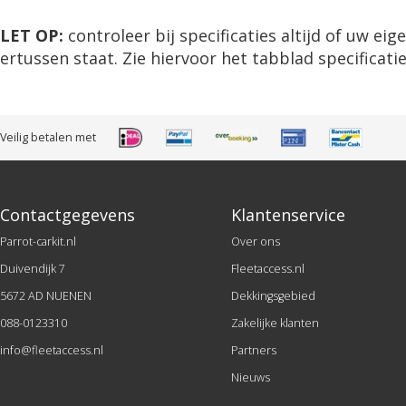
LET OP:
controleer bij specificaties altijd of uw ei
ertussen staat. Zie hiervoor het tabblad specificatie
Veilig betalen met
Contactgegevens
Klantenservice
Parrot-carkit.nl
Over ons
Duivendijk 7
Fleetaccess.nl
5672 AD NUENEN
Dekkingsgebied
088-0123310
Zakelijke klanten
info@fleetaccess.nl
Partners
Nieuws