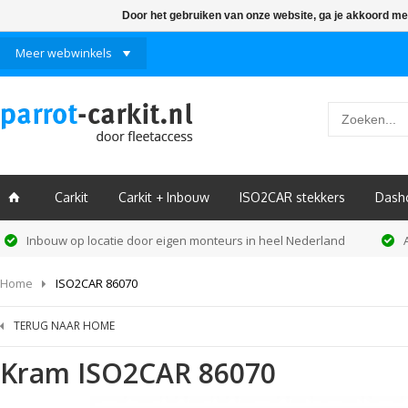
Door het gebruiken van onze website, ga je akkoord me
Meer webwinkels
Carkit
Carkit + Inbouw
ISO2CAR stekkers
Dash
ï
Inbouw op locatie door eigen monteurs in heel Nederland
Home
ISO2CAR 86070
TERUG NAAR HOME
Kram
ISO2CAR 86070