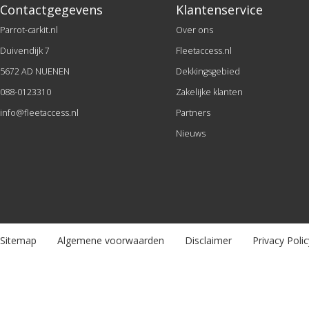
Contactgegevens
Klantenservice
Parrot-carkit.nl
Over ons
Duivendijk 7
Fleetaccess.nl
5672 AD NUENEN
Dekkingsgebied
088-0123310
Zakelijke klanten
info@fleetaccess.nl
Partners
Nieuws
Sitemap
Algemene voorwaarden
Disclaimer
Privacy Polic