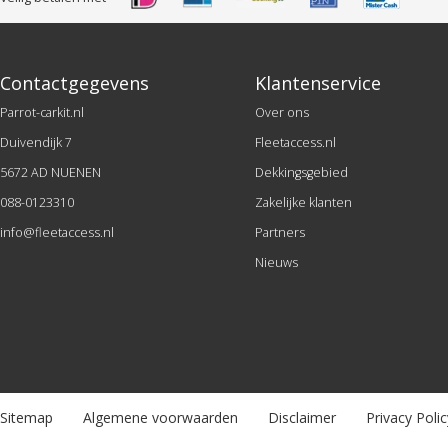
Contactgegevens
Klantenservice
Parrot-carkit.nl
Over ons
Duivendijk 7
Fleetaccess.nl
5672 AD NUENEN
Dekkingsgebied
088-0123310
Zakelijke klanten
info@fleetaccess.nl
Partners
Nieuws
Sitemap
Algemene voorwaarden
Disclaimer
Privacy Polic