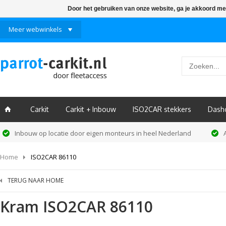
Door het gebruiken van onze website, ga je akkoord me
Meer webwinkels
Carkit
Carkit + Inbouw
ISO2CAR stekkers
Dash
ï
Inbouw op locatie door eigen monteurs in heel Nederland
Home
ISO2CAR 86110
TERUG NAAR HOME
Kram
ISO2CAR 86110