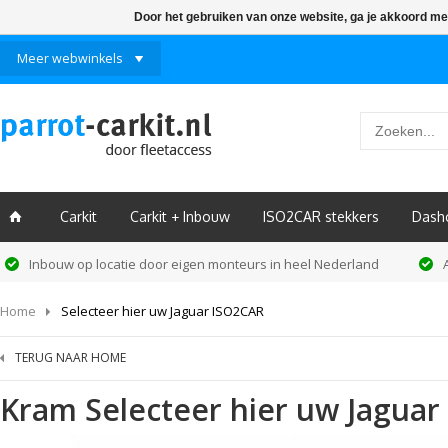
Door het gebruiken van onze website, ga je akkoord me
Meer webwinkels
Carkit
Carkit + Inbouw
ISO2CAR stekkers
Dash
ï
Inbouw op locatie door eigen monteurs in heel Nederland
Home
Selecteer hier uw Jaguar ISO2CAR
TERUG NAAR HOME
Kram
Selecteer hier uw Jagua