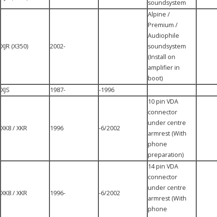
soundsystem
Alpine /
Premium /
Audiophile
XJR (X350)
2002-
soundsystem
(Install on
amplifier in
boot)
XJS
1987-
-1996
10 pin VDA
connector
under centre
XK8 / XKR
1996
-6/2002
armrest (With
phone
preparation)
14 pin VDA
connector
under centre
XK8 / XKR
1996-
-6/2002
armrest (With
phone