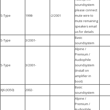
soundsystem
please connect
S-Type
1998-
-2/2001
mute wire to
mute remaining
speakers email
us for details
Basic
S-Type
3/2001-
soundsystem
Alpine /
Premium /
Audiophile
S-Type
3/2001-
soundsystem
(Install on
amplifier in
boot)
Basic
XJ6 (X350)
2002-
soundsystem
Alpine /
Premium /
Audiophile