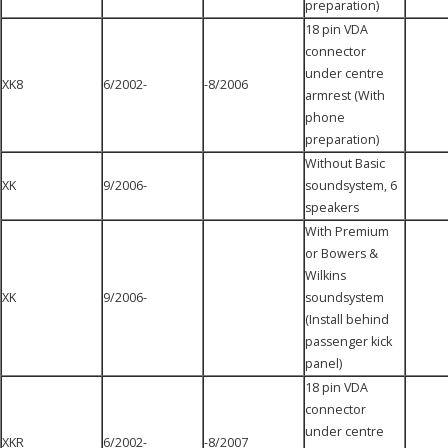
preparation)
18 pin VDA
connector
under centre
XK8
6/2002-
-8/2006
armrest (With
phone
preparation)
Without Basic
XK
9/2006-
soundsystem, 6
speakers
With Premium
or Bowers &
Wilkins
XK
9/2006-
soundsystem
(Install behind
passenger kick
panel)
18 pin VDA
connector
under centre
XKR
6/2002-
-8/2007