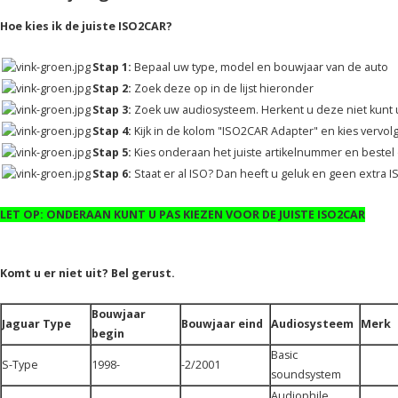
Hoe kies ik de juiste ISO2CAR?
Stap 1:
Bepaal uw type, model en bouwjaar van de auto
Stap 2:
Zoek deze op in de lijst hieronder
Stap 3:
Zoek uw audiosysteem. Herkent u deze niet kunt u
Stap 4:
Kijk in de kolom "ISO2CAR Adapter" en kies vervol
Stap 5:
Kies onderaan het juiste artikelnummer en bestel d
Stap 6:
Staat er al ISO? Dan heeft u geluk en geen extra 
LET OP: ONDERAAN KUNT U PAS KIEZEN VOOR DE JUISTE ISO2CAR
Komt u er niet uit? Bel gerust.
Bouwjaar
Jaguar Type
Bouwjaar eind
Audiosysteem
Merk
begin
Basic
S-Type
1998-
-2/2001
soundsystem
Audiophile