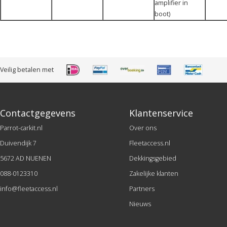
amplifier in
boot)
Veilig betalen met
Contactgegevens
Klantenservice
Parrot-carkit.nl
Over ons
Duivendijk 7
Fleetaccess.nl
5672 AD NUENEN
Dekkingsgebied
088-0123310
Zakelijke klanten
info@fleetaccess.nl
Partners
Nieuws