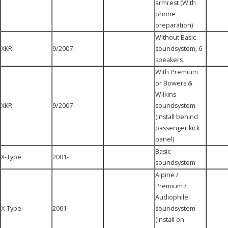
armrest (With
phone
preparation)
Without Basic
XKR
9/2007-
soundsystem, 6
speakers
With Premium
or Bowers &
Wilkins
XKR
9/2007-
soundsystem
(Install behind
passenger kick
panel)
Basic
X-Type
2001-
soundsystem
Alpine /
Premium /
Audiophile
X-Type
2001-
soundsystem
(Install on