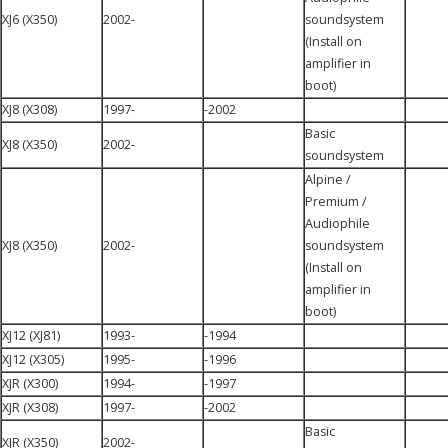
XJ6 (X350)
2002-
soundsystem
(Install on
amplifier in
boot)
XJ8 (X308)
1997-
-2002
Basic
XJ8 (X350)
2002-
soundsystem
Alpine /
Premium /
Audiophile
XJ8 (X350)
2002-
soundsystem
(Install on
amplifier in
boot)
XJ12 (XJ81)
1993-
-1994
XJ12 (X305)
1995-
-1996
XJR (X300)
1994-
-1997
XJR (X308)
1997-
-2002
Basic
XJR (X350)
2002-