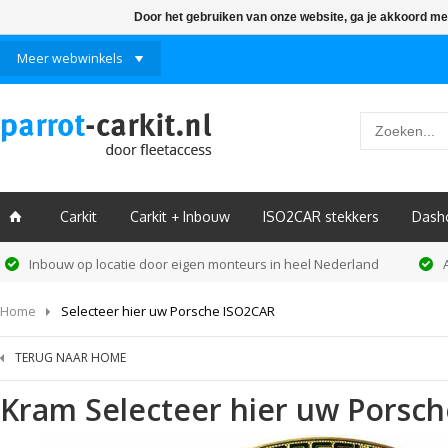
Door het gebruiken van onze website, ga je akkoord me
Meer webwinkels
Carkit
Carkit + Inbouw
ISO2CAR stekkers
Dash
ï
Inbouw op locatie door eigen monteurs in heel Nederland
Home
Selecteer hier uw Porsche ISO2CAR
TERUG NAAR HOME
Kram
Selecteer hier uw Porsc