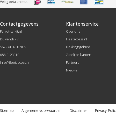
Veilig betalen met
Contactgegevens
Klantenservice
Parrot-carkit.nl
Over ons
Duivendijk 7
Fleetaccess.nl
5672 AD NUENEN
Dekkingsgebied
088-0123310
Zakelijke klanten
info@fleetaccess.nl
Partners
Nieuws
Sitemap
Algemene voorwaarden
Disclaimer
Privacy Polic