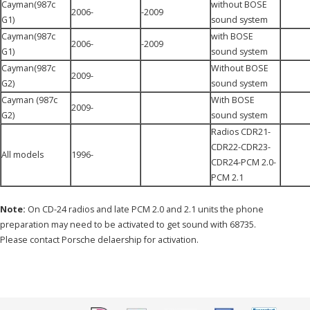
Cayman
(987c
without BOSE
2006-
-2009
G1)
sound system
Cayman
(987c
with BOSE
2006-
-2009
G1)
sound system
Cayman
(987c
Without BOSE
2009-
G2)
sound system
Cayman (987c
With BOSE
2009-
G2)
sound system
Radios CDR21-
CDR22-CDR23-
All models
1996-
CDR24-PCM 2.0-
PCM 2.1
Note:
On CD-24 radios and late PCM 2.0 and 2.1 units the phone
preparation may need to be activated to get sound with 68735.
Please contact Porsche delaership for activation.