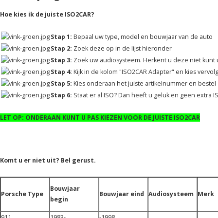
Hoe kies ik de juiste ISO2CAR?
Stap 1:
Bepaal uw type, model en bouwjaar van de auto
Stap 2:
Zoek deze op in de lijst hieronder
Stap 3:
Zoek uw audiosysteem. Herkent u deze niet kunt u
Stap 4:
Kijk in de kolom "ISO2CAR Adapter" en kies vervol
Stap 5:
Kies onderaan het juiste artikelnummer en bestel d
Stap 6:
Staat er al ISO? Dan heeft u geluk en geen extra 
LET OP: ONDERAAN KUNT U PAS KIEZEN VOOR DE JUISTE ISO2CAR
Komt u er niet uit? Bel gerust.
Bouwjaar
Porsche Type
Bouwjaar eind
Audiosysteem
Merk
begin
911
1983-
-1998