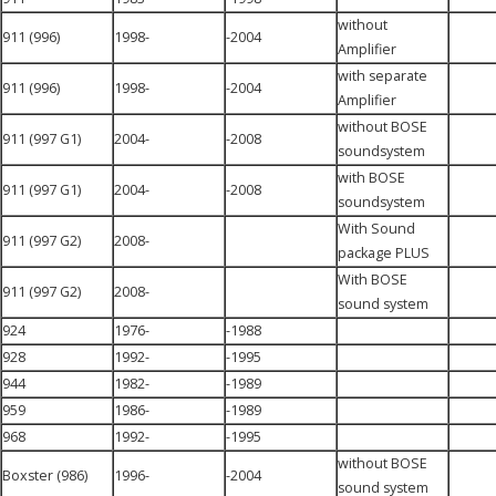
without
911 (996)
1998-
-2004
Amplifier
with separate
911 (996)
1998-
-2004
Amplifier
without BOSE
911 (997 G1)
2004-
-2008
soundsystem
with BOSE
911 (997 G1)
2004-
-2008
soundsystem
With Sound
911 (997 G2)
2008-
package PLUS
With BOSE
911 (997 G2)
2008-
sound system
924
1976-
-1988
928
1992-
-1995
944
1982-
-1989
959
1986-
-1989
968
1992-
-1995
without BOSE
Boxster (986)
1996-
-2004
sound system