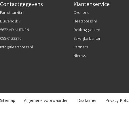
Contactgegevens
Klantenservice
Parrot-carkit.nl
Over ons
Duivendijk 7
Fleetaccess.nl
5672 AD NUENEN
Dekkingsgebied
088-0123310
Zakelijke klanten
info@fleetaccess.nl
Partners
Nieuws
Sitemap
Algemene voorwaarden
Disclaimer
Privacy Polic