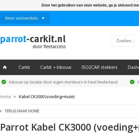
Door het gebruiken van onze website, ga je akkoord me
Meer webwinkels
Carkit
Carkit + Inbouw
ISO2CAR stekkers
Dash
ï
Inbouw op locatie door eigen monteurs in heel Nederland
Home
Kabel CK3000 (voeding+mute)
TERUG NAAR HOME
Parrot
Kabel CK3000 (voeding