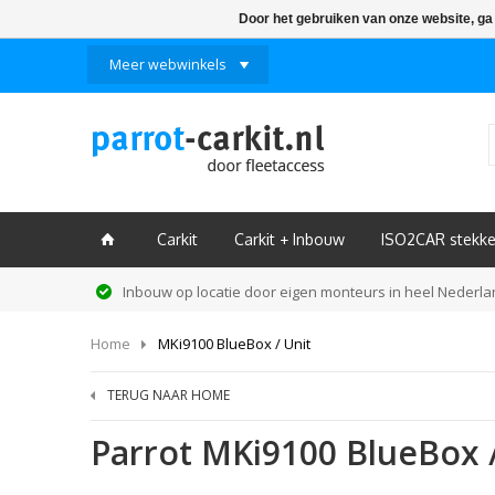
Door het gebruiken van onze website, ga
Meer webwinkels
Carkit
Carkit + Inbouw
ISO2CAR stekke
ï
Inbouw op locatie door eigen monteurs in heel Nederl
Home
MKi9100 BlueBox / Unit
TERUG NAAR HOME
Parrot
MKi9100 BlueBox /