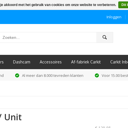
 je akkoord met het gebruik van cookies om onze website te verbeteren.
Dit 
Inloggen
ô
rs
Dashcam
Accessoires
Af-fabriek Carkit
Carkit I
and
Al meer dan 8.000 tevreden klanten
Voor 15.00 best
 Unit
€ 129,95