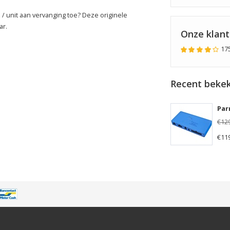
 / unit aan vervanging toe? Deze originele
ar.
Onze klan
17
Recent bekek
€12
€11