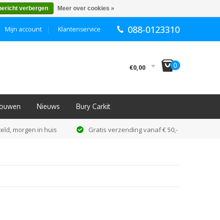
bericht verbergen
Meer over cookies »
088-0123310
Mijn account
Klantenservice
I
0
€0,00
nbouwen
Nieuws
Bury Carkit
eld, morgen in huis
Gratis verzending vanaf € 50,-