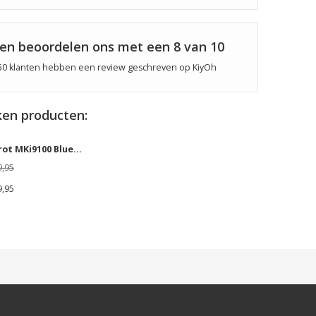
ten beoordelen ons met een
8
van 10
50
klanten hebben een review geschreven op KiyOh
en producten:
Parrot MKi9100 BlueBox / Unit
9,95
9,95