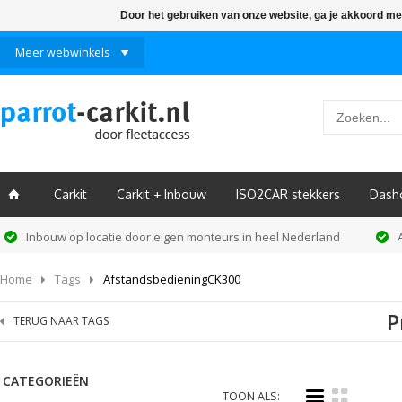
Door het gebruiken van onze website, ga je akkoord me
Meer webwinkels
Carkit
Carkit + Inbouw
ISO2CAR stekkers
Dash
ï
Inbouw op locatie door eigen monteurs in heel Nederland
Home
Tags
AfstandsbedieningCK300
P
TERUG NAAR TAGS
CATEGORIEËN
i
k
TOON ALS: