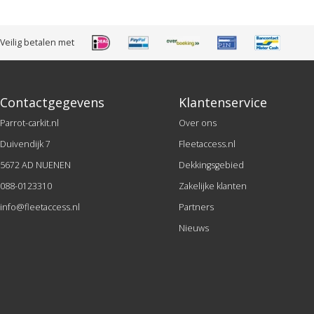
Veilig betalen met
Contactgegevens
Klantenservice
Parrot-carkit.nl
Over ons
Duivendijk 7
Fleetaccess.nl
5672 AD NUENEN
Dekkingsgebied
088-0123310
Zakelijke klanten
info@fleetaccess.nl
Partners
Nieuws