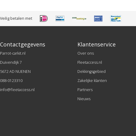
Veilig betalen met
Contactgegevens
Klantenservice
Parrot-carkit.nl
Over ons
Duivendijk 7
Fleetaccess.nl
5672 AD NUENEN
Dekkingsgebied
088-0123310
Zakelijke klanten
info@fleetaccess.nl
Partners
Nieuws