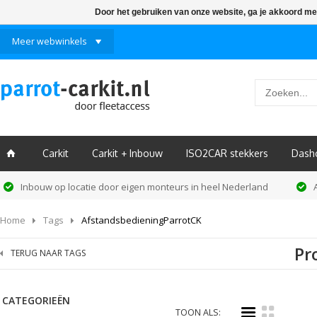
Door het gebruiken van onze website, ga je akkoord me
Meer webwinkels
Carkit
Carkit + Inbouw
ISO2CAR stekkers
Dash
ï
Inbouw op locatie door eigen monteurs in heel Nederland
Home
Tags
AfstandsbedieningParrotCK
Pr
TERUG NAAR TAGS
CATEGORIEËN
i
k
TOON ALS: