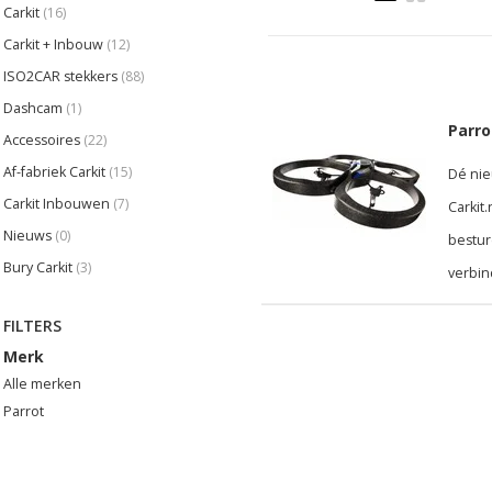
Carkit
(16)
Carkit + Inbouw
(12)
ISO2CAR stekkers
(88)
Dashcam
(1)
Parro
Accessoires
(22)
Af-fabriek Carkit
(15)
Dé nie
Carkit Inbouwen
(7)
Carkit
Nieuws
(0)
bestur
Bury Carkit
(3)
verbin
FILTERS
Merk
Alle merken
Parrot