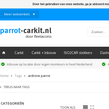
Door het gebruiken van onze website, ga je akkoord me
Meer webwinkels
Carkit
Carkit + Inbouw
ISO2CAR stekkers
Dash
ï
Inbouw op locatie door eigen monteurs in heel Nederland
Home
Tags
ardrone parrot
TERUG NAAR TAGS
CATEGORIEËN
i
k
TOON ALS: