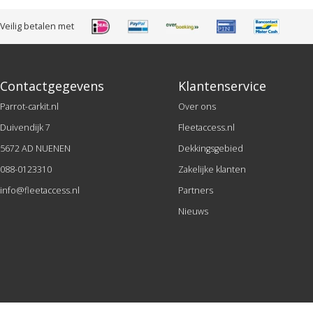
Veilig betalen met
Contactgegevens
Klantenservice
Parrot-carkit.nl
Over ons
Duivendijk 7
Fleetaccess.nl
5672 AD NUENEN
Dekkingsgebied
088-0123310
Zakelijke klanten
info@fleetaccess.nl
Partners
Nieuws