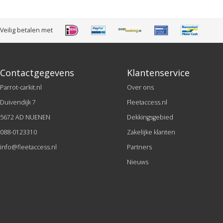
Veilig betalen met
Contactgegevens
Klantenservice
Parrot-carkit.nl
Over ons
Duivendijk 7
Fleetaccess.nl
5672 AD NUENEN
Dekkingsgebied
088-0123310
Zakelijke klanten
info@fleetaccess.nl
Partners
Nieuws