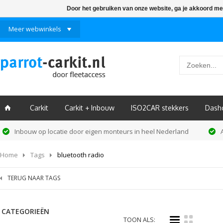
Door het gebruiken van onze website, ga je akkoord me
Meer webwinkels
Carkit
Carkit + Inbouw
ISO2CAR stekkers
Dash
ï
Inbouw op locatie door eigen monteurs in heel Nederland
Home
Tags
bluetooth radio
TERUG NAAR TAGS
CATEGORIEËN
i
k
TOON ALS: